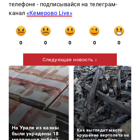
телефоне - подписывайся на телеграм-
канал
«Кемерово Live»
0
0
0
0
0
Следующая новость ↓
На Урале из казны
Как выглядит место
были украдены 18
крушение вертолета на
миллионов рублей