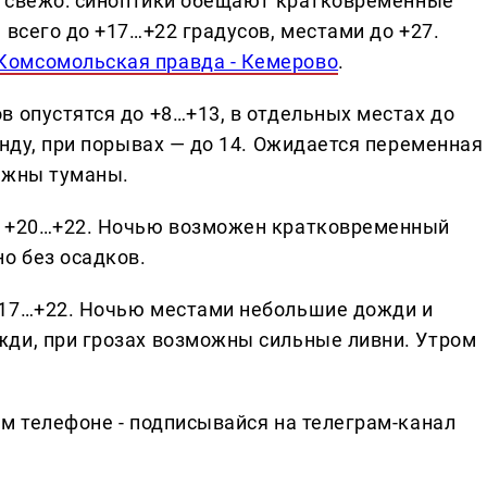
му свежо: синоптики обещают кратковременные
 всего до +17…+22 градусов, местами до +27.
Комсомольская правда - Кемерово
.
 опустятся до +8…+13, в отдельных местах до
унду, при порывах — до 14. Ожидается переменная
ожны туманы.
м +20…+22. Ночью возможен кратковременный
о без осадков.
+17…+22. Ночью местами небольшие дожди и
ди, при грозах возможны сильные ливни. Утром
ем телефоне - подписывайся на телеграм-канал