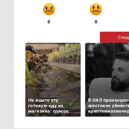
0
0
След
Не ешьте эту
В ОАЭ произошло
готовую еду из
жестокое убийст
магазина: список
криптомиллионе