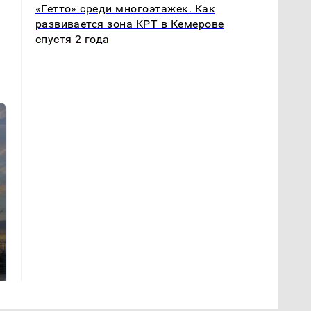
«Гетто» среди многоэтажек. Как
развивается зона КРТ в Кемерове
спустя 2 года
СМИ: В Химках на
полицейскую
В магазинах России
машину напали и
ажиотаж из-за этого
подожгли.
продукта: что купить?