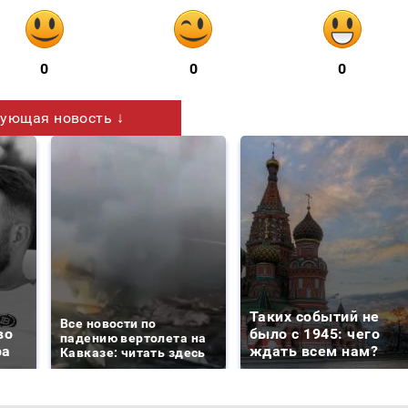
0
0
0
ующая новость ↓
Таких событий не
Все новости по
во
было с 1945: чего
падению вертолета на
ра
ждать всем нам?
Кавказе: читать здесь