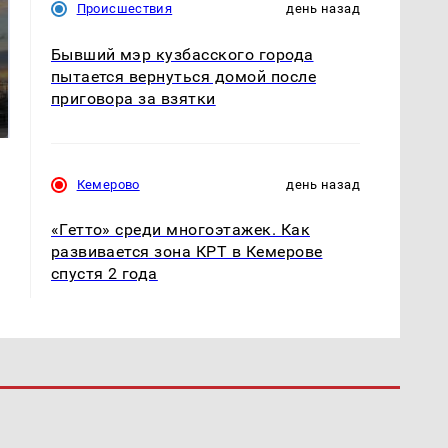
Происшествия
день назад
Бывший мэр кузбасского города
СМИ: В Химках на
пытается вернуться домой после
полицейскую
В магазинах России
приговора за взятки
машину напали и
ажиотаж из-за этого
подожгли.
продукта: что купить?
Кемерово
день назад
«Гетто» среди многоэтажек. Как
развивается зона КРТ в Кемерове
спустя 2 года