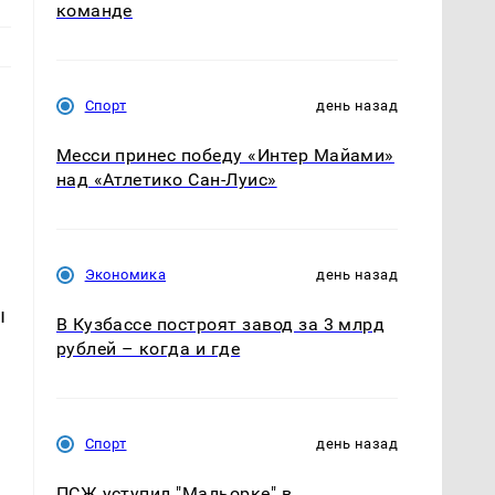
команде
Спорт
день назад
Месси принес победу «Интер Майами»
над «Атлетико Сан-Луис»
Экономика
день назад
ы
В Кузбассе построят завод за 3 млрд
рублей – когда и где
Спорт
день назад
ПСЖ уступил "Мальорке" в