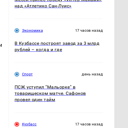
над «Атлетико Сан-Луис»
Экономика
17 часов назад
В Кузбассе построят завод за 3 млрд
и
рублей – когда и где
Спорт
день назад
ПСЖ уступил "Мальорке" в
товарищеском матче. Сафонов
провел один тайм
Кузбасс
17 часов назад