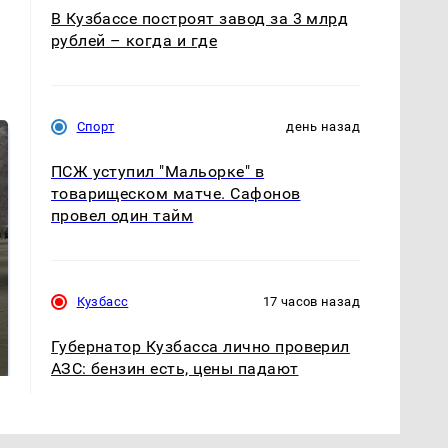
В Кузбассе построят завод за 3 млрд
рублей – когда и где
Спорт
день назад
ПСЖ уступил "Мальорке" в
товарищеском матче. Сафонов
провел один тайм
Кузбасс
17 часов назад
Не ешьте эту
В ОАЭ произошло
готовую еду из
жестокое убийство
Губернатор Кузбасса лично проверил
магазина: список
криптомиллионера
АЗС: бензин есть, цены падают