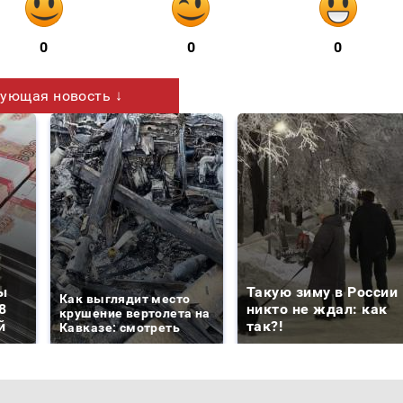
0
0
0
ующая новость ↓
ы
Такую зиму в России
Как выглядит место
8
никто не ждал: как
крушение вертолета на
й
так?!
Кавказе: смотреть