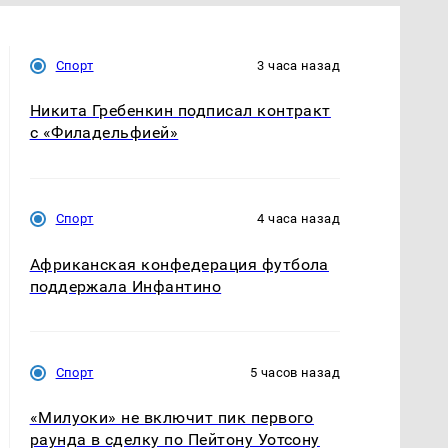
Спорт
3 часа назад
Никита Гребенкин подписал контракт
с «Филадельфией»
Спорт
4 часа назад
Африканская конфедерация футбола
поддержала Инфантино
Спорт
5 часов назад
«Милуоки» не включит пик первого
раунда в сделку по Пейтону Уотсону