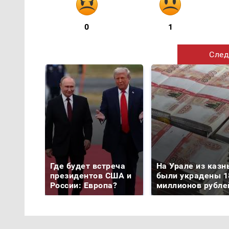
0
1
След
Где будет встреча
На Урале из казн
президентов США и
были украдены 1
России: Европа?
миллионов рубле