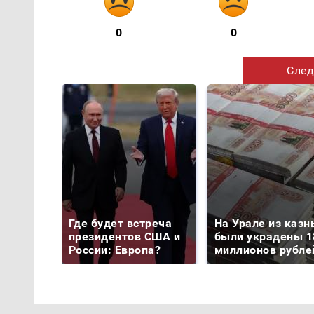
0
0
След
Где будет встреча
На Урале из казн
президентов США и
были украдены 1
России: Европа?
миллионов рубле