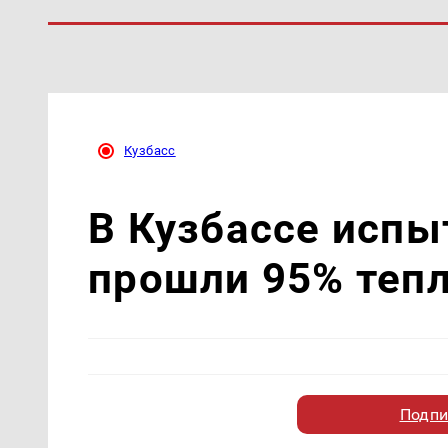
Кузбасс
В Кузбассе испы
прошли 95% теп
Подпи