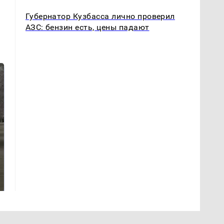
Губернатор Кузбасса лично проверил
АЗС: бензин есть, цены падают
Не ешьте эту
В ОАЭ произошло
готовую еду из
жестокое убийство
магазина: список
криптомиллионера