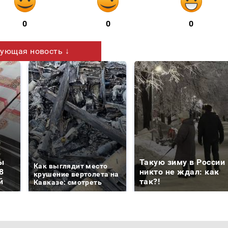
0
0
0
ующая новость ↓
ы
Такую зиму в России
Как выглядит место
8
никто не ждал: как
крушение вертолета на
й
так?!
Кавказе: смотреть