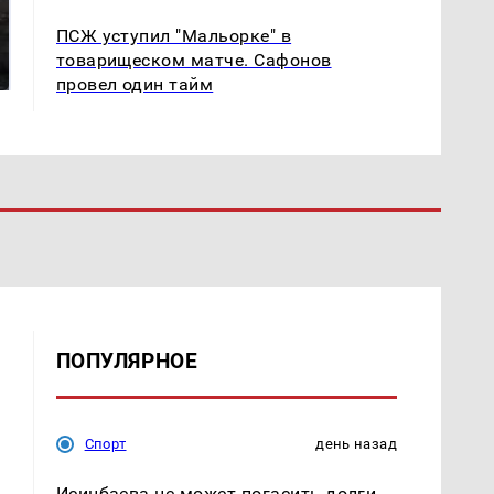
Таких событий не
На Урале из казны
ПСЖ уступил "Мальорке" в
было с 1945: чего
были украдены 18
товарищеском матче. Сафонов
ждать всем нам?
миллионов рублей
провел один тайм
ПОПУЛЯРНОЕ
Спорт
день назад
Исинбаева не может погасить долги