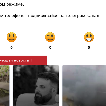
ом режиме.
ем телефоне - подписывайся на телеграм-канал
0
0
0
ующая новость ↓