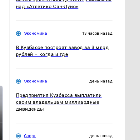
над «Атлетико Сан-Луис»
Экономика
13 часов назад
В Кузбассе построят завод за 3 млрд
рублей – когда и где
Экономика
день назад
Предприятия Кузбасса выплатили
своим владельцам миллиардные
дивиденды
Спорт
день назад