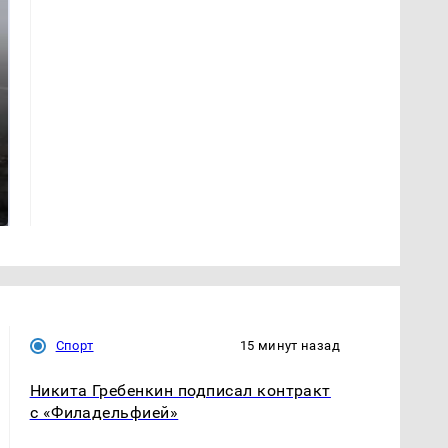
Таких событий не
На Урале из казны
было с 1945: чего
были украдены 18
ждать всем нам?
миллионов рублей
Спорт
15 минут назад
Никита Гребенкин подписал контракт
с «Филадельфией»