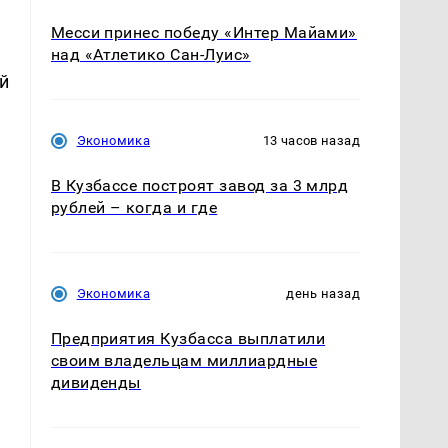
Месси принес победу «Интер Майами»
над «Атлетико Сан-Луис»
й
Экономика
13 часов назад
В Кузбассе построят завод за 3 млрд
рублей – когда и где
Экономика
день назад
Предприятия Кузбасса выплатили
своим владельцам миллиардные
дивиденды