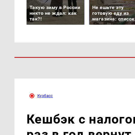
Такую зиму в России
Не ешьте эту
никто не ждал: как
готовую еду из
так?!
магазина: список
Кузбасс
Кешбэк с налого
раз в год верну