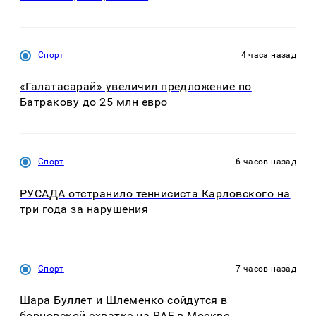
Спорт
4 часа назад
«Галатасарай» увеличил предложение по
Батракову до 25 млн евро
Спорт
6 часов назад
РУСАДА отстранило теннисиста Карловского на
три года за нарушения
Спорт
7 часов назад
Шара Буллет и Шлеменко сойдутся в
борцовской схватке на RAF в Москве