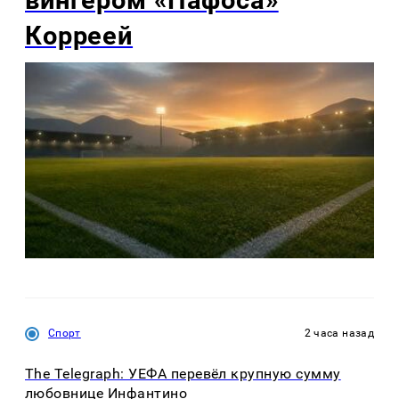
вингером «Пафоса»
Корреей
Спорт
2 часа назад
The Telegraph: УЕФА перевёл крупную сумму
любовнице Инфантино