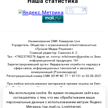
Наша статистика
Наименование СМИ: Кемерово Live
Учредитель: Общество с ограниченной ответственностью
«Лучшие Медиа Решения»
Главный редактор: Самохин А. С.
Тел.: +79023790276 Адрес эл. почты: infolivesmi@yandex.ru Знак
информационной продукции: 16+
Зарегистрировавший орган: Федеральная служба по надзору в
сфере связи, информационных технологий и массовых
коммуникаций (Роскомнадзор)
Регистрационный номер СМИ ЭЛ № ФС 77 — 81151 от 02.06.2021
При любом использовании материалов прямая ссылка на Kem-
Live.Ru обязательна. Цитирование в Интернете возможно только
при наличии письменного разрешения.
Мы используем cookie. Во время посещения сайта вы
соглашаетесь с тем, что мы обрабатываем ваши
персональные данные с использованием метрик Яндекс
Метрика, top.mail.ru, LiveInternet.
© 2026 «Kem-Live» | Все права защищены