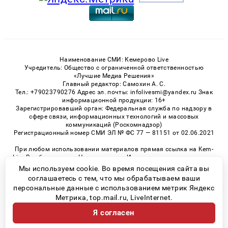
Наименование СМИ: Кемерово Live
Учредитель: Общество с ограниченной ответственностью
«Лучшие Медиа Решения»
Главный редактор: Самохин А. С.
Тел.: +79023790276 Адрес эл. почты: infolivesmi@yandex.ru Знак
информационной продукции: 16+
Зарегистрировавший орган: Федеральная служба по надзору в
сфере связи, информационных технологий и массовых
коммуникаций (Роскомнадзор)
Регистрационный номер СМИ ЭЛ № ФС 77 — 81151 от 02.06.2021
При любом использовании материалов прямая ссылка на Kem-
Live.Ru обязательна. Цитирование в Интернете возможно только
при наличии письменного разрешения.
Мы используем cookie. Во время посещения сайта вы
соглашаетесь с тем, что мы обрабатываем ваши
персональные данные с использованием метрик Яндекс
Метрика, top.mail.ru, LiveInternet.
© 2026 «Kem-Live» | Все права защищены
Я согласен
Возрастная категория сайта 16+
Политика конфиденциальности