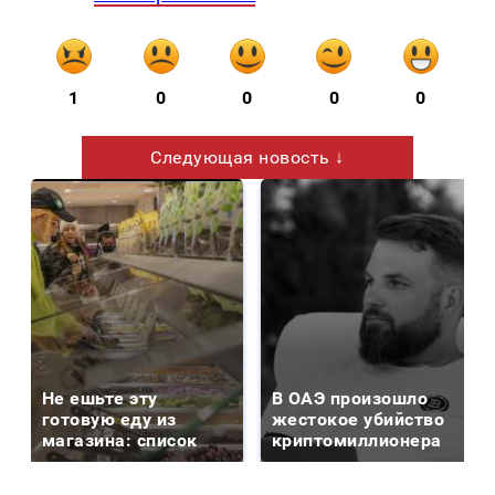
1
0
0
0
0
Следующая новость ↓
Не ешьте эту
В ОАЭ произошло
готовую еду из
жестокое убийство
магазина: список
криптомиллионера