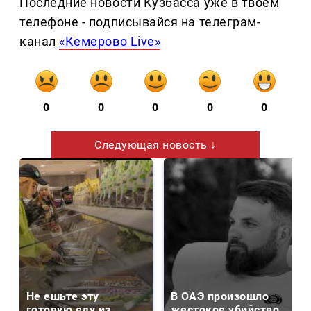
Последние новости Кузбасса уже в твоем
телефоне - подписывайся на телеграм-
канал
«Кемерово Live»
0
0
0
0
0
Следующая новость ↓
Не ешьте эту
В ОАЭ произошло
готовую еду из
жестокое убийство