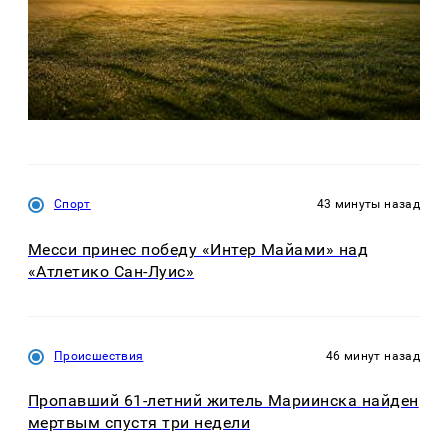
Спорт
43 минуты назад
Месси принес победу «Интер Майами» над
«Атлетико Сан-Луис»
Происшествия
46 минут назад
Пропавший 61-летний житель Мариинска найден
мертвым спустя три недели