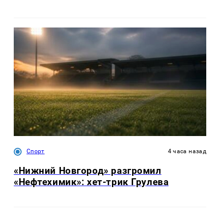
Спорт
4 часа назад
«Нижний Новгород» разгромил
«Нефтехимик»: хет-трик Грулева