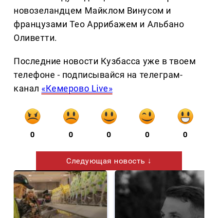
новозеландцем Майклом Винусом и
французами Тео Аррибажем и Альбано
Оливетти.
Последние новости Кузбасса уже в твоем
телефоне - подписывайся на телеграм-
канал
«Кемерово Live»
0
0
0
0
0
Следующая новость ↓