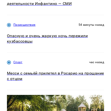
деятельности Инфантино — СМИ
Происшествия
54 минуты назад
Опасную и очень жаркую ночь пережили
кузбассовцы
Спорт
час назад
Месси с семьёй прилетел в Росарио на прощание
с отцом