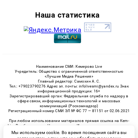
Наша статистика
Наименование СМИ: Кемерово Live
Учредитель: Общество с ограниченной ответственностью
«Лучшие Медиа Решения»
Главный редактор: Самохин А. С.
Тел.: +79023790276 Адрес эл. почты: infolivesmi@yandex.ru Знак
информационной продукции: 16+
Зарегистрировавший орган: Федеральная служба по надзору в
сфере связи, информационных технологий и массовых
коммуникаций (Роскомнадзор)
Регистрационный номер СМИ ЭЛ № ФС 77 — 81151 от 02.06.2021
При любом использовании материалов прямая ссылка на Kem-
Live.Ru обязательна. Цитирование в Интернете возможно только
при наличии письменного разрешения.
Мы используем cookie. Во время посещения сайта вы