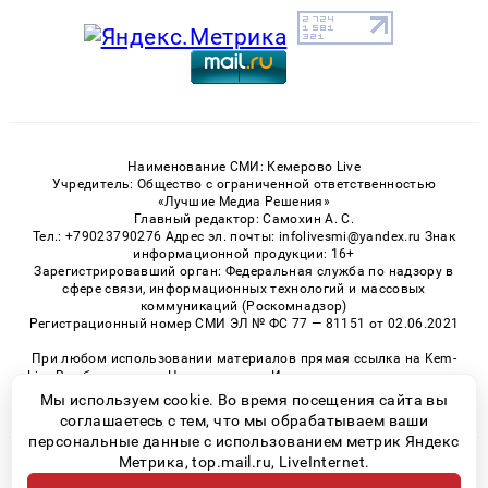
Наименование СМИ: Кемерово Live
Учредитель: Общество с ограниченной ответственностью
«Лучшие Медиа Решения»
Главный редактор: Самохин А. С.
Тел.: +79023790276 Адрес эл. почты: infolivesmi@yandex.ru Знак
информационной продукции: 16+
Зарегистрировавший орган: Федеральная служба по надзору в
сфере связи, информационных технологий и массовых
коммуникаций (Роскомнадзор)
Регистрационный номер СМИ ЭЛ № ФС 77 — 81151 от 02.06.2021
При любом использовании материалов прямая ссылка на Kem-
Live.Ru обязательна. Цитирование в Интернете возможно только
при наличии письменного разрешения.
Мы используем cookie. Во время посещения сайта вы
соглашаетесь с тем, что мы обрабатываем ваши
персональные данные с использованием метрик Яндекс
Метрика, top.mail.ru, LiveInternet.
© 2026 «Kem-Live» | Все права защищены