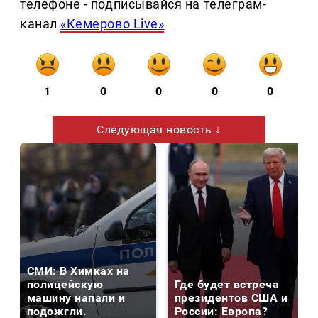
телефоне - подписывайся на телеграм-
канал
«Кемерово Live»
1
0
0
0
0
Следующая новость ↓
СМИ: В Химках на
полицейскую
Где будет встреча
машину напали и
президентов США и
подожгли.
России: Европа?