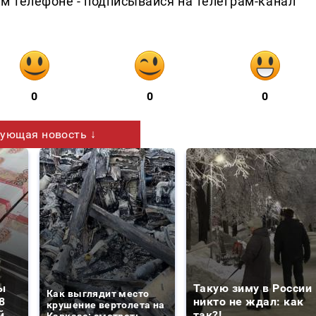
ем телефоне - подписывайся на телеграм-канал
0
0
0
ующая новость ↓
ы
Такую зиму в России
Как выглядит место
8
никто не ждал: как
крушение вертолета на
й
так?!
Кавказе: смотреть