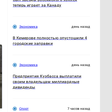
теперь играет за Канаду
Экономика
день назад
В Кемерове полностью опустошили 4
городские заправки
Экономика
день назад
Предприятия Кузбасса выплатили
своим владельцам миллиардные
дивиденды
Не ешьте эту
В ОАЭ произошло
готовую еду из
жестокое убийство
магазина: список
криптомиллионера
Спорт
7 часов назад