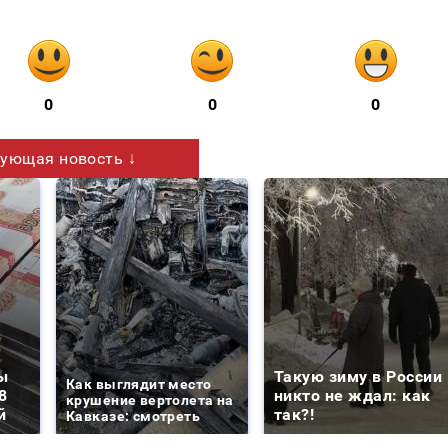
0
0
0
ующая новость ↓
ы
Такую зиму в России
Как выглядит место
8
никто не ждал: как
крушение вертолета на
й
так?!
Кавказе: смотреть