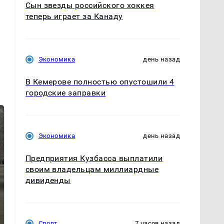
Сын звезды российского хоккея
теперь играет за Канаду
Экономика
день назад
В Кемерове полностью опустошили 4
городские заправки
Экономика
день назад
Предприятия Кузбасса выплатили
своим владельцам миллиардные
дивиденды
Не ешьте эту
В ОАЭ произошло
готовую еду из
жестокое убийство
магазина: список
криптомиллионера
Спорт
7 часов назад