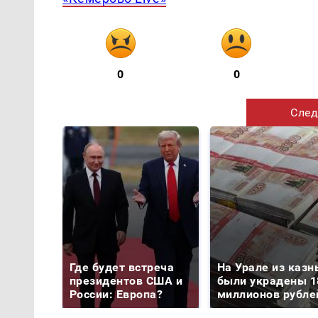
0
0
След
Где будет встреча
На Урале из казн
президентов США и
были украдены 1
России: Европа?
миллионов рубле