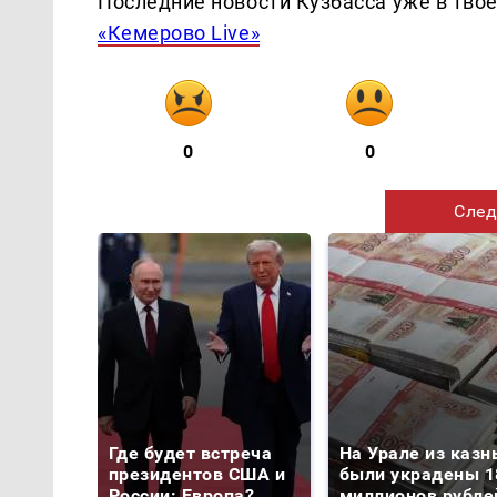
Последние новости Кузбасса уже в тво
«Кемерово Live»
0
0
След
Где будет встреча
На Урале из казн
президентов США и
были украдены 1
России: Европа?
миллионов рубле