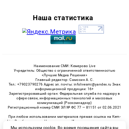
Наша статистика
Наименование СМИ: Кемерово Live
Учредитель: Общество с ограниченной ответственностью
«Лучшие Медиа Решения»
Главный редактор: Самохин А. С.
Тел.: +79023790276 Адрес эл. почты: infolivesmi@yandex.ru Знак
информационной продукции: 16+
Зарегистрировавший орган: Федеральная служба по надзору в
сфере связи, информационных технологий и массовых
коммуникаций (Роскомнадзор)
Регистрационный номер СМИ ЭЛ № ФС 77 — 81151 от 02.06.2021
При любом использовании материалов прямая ссылка на Kem-
Live.Ru обязательна. Цитирование в Интернете возможно только
при наличии письменного разрешения.
Мы используем cookie. Во время посещения сайта вы