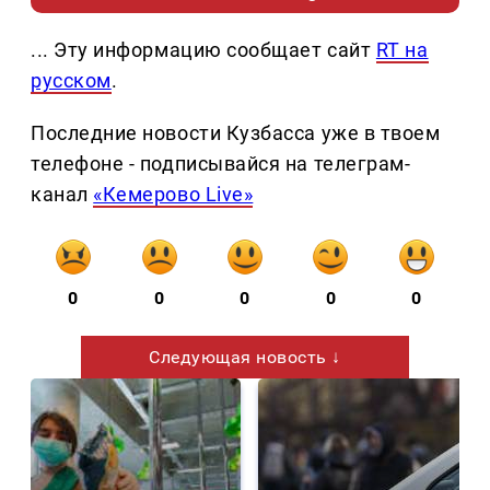
... Эту информацию сообщает сайт
RT на
русском
.
Последние новости Кузбасса уже в твоем
телефоне - подписывайся на телеграм-
канал
«Кемерово Live»
0
0
0
0
0
Следующая новость ↓