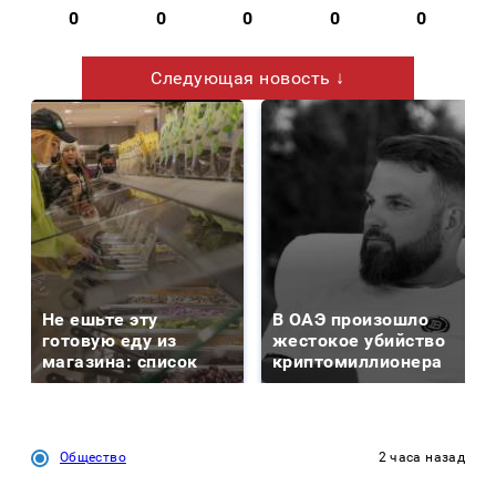
0
0
0
0
0
Следующая новость ↓
Не ешьте эту
В ОАЭ произошло
готовую еду из
жестокое убийство
магазина: список
криптомиллионера
Общество
2 часа назад