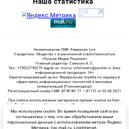
Наша статистика
Наименование СМИ: Кемерово Live
Учредитель: Общество с ограниченной ответственностью
«Лучшие Медиа Решения»
Главный редактор: Самохин А. С.
Тел.: +79023790276 Адрес эл. почты: infolivesmi@yandex.ru Знак
информационной продукции: 16+
Зарегистрировавший орган: Федеральная служба по надзору в
сфере связи, информационных технологий и массовых
коммуникаций (Роскомнадзор)
Регистрационный номер СМИ ЭЛ № ФС 77 — 81151 от 02.06.2021
При любом использовании материалов прямая ссылка на Kem-
Live.Ru обязательна. Цитирование в Интернете возможно только
при наличии письменного разрешения.
Мы используем cookie. Во время посещения сайта вы
соглашаетесь с тем, что мы обрабатываем ваши
персональные данные с использованием метрик Яндекс
Метрика, top.mail.ru, LiveInternet.