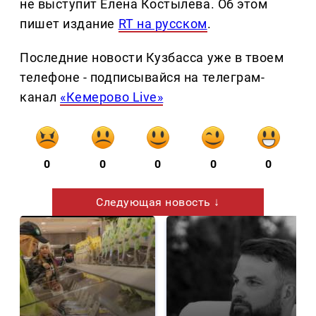
не выступит Елена Костылева. Об этом
пишет издание
RT на русском
.
Последние новости Кузбасса уже в твоем
телефоне - подписывайся на телеграм-
канал
«Кемерово Live»
0
0
0
0
0
Следующая новость ↓