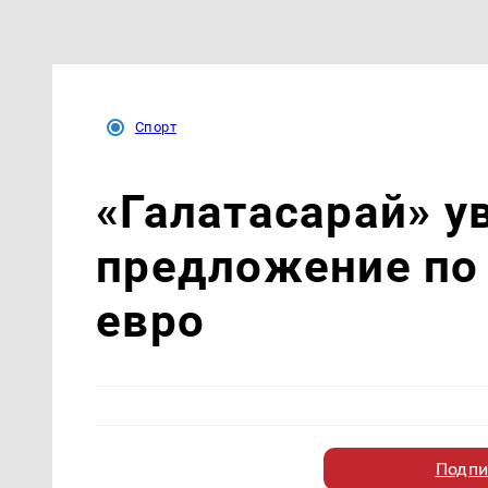
Спорт
«Галатасарай» у
предложение по 
евро
Подпи