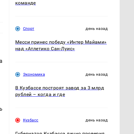
команде
Спорт
день назад
Месси принес победу «Интер Майами»
над «Атлетико Сан-Луис»
а
Экономика
день назад
В Кузбассе построят завод за 3 млрд
рублей – когда и где
ь
Кузбасс
день назад
Губернатор Кузбасса лично проверил