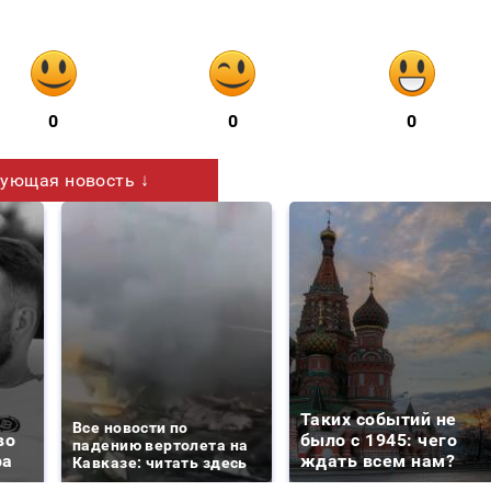
0
0
0
ующая новость ↓
Таких событий не
Все новости по
во
было с 1945: чего
падению вертолета на
ра
ждать всем нам?
Кавказе: читать здесь