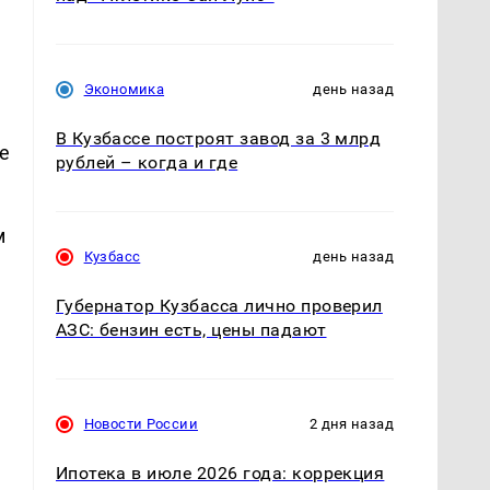
Экономика
день назад
В Кузбассе построят завод за 3 млрд
е
рублей – когда и где
м
Кузбасс
день назад
Губернатор Кузбасса лично проверил
АЗС: бензин есть, цены падают
а
Новости России
2 дня назад
Ипотека в июле 2026 года: коррекция