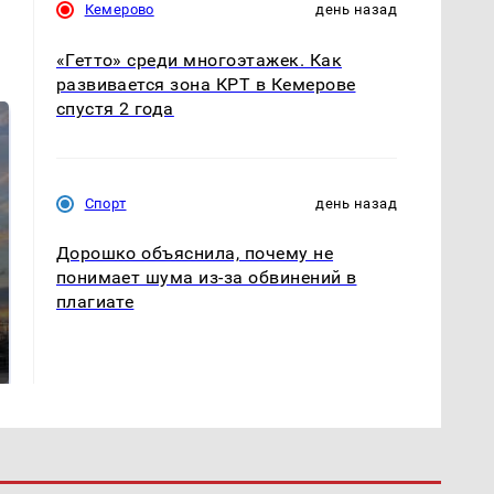
Кемерово
день назад
«Гетто» среди многоэтажек. Как
развивается зона КРТ в Кемерове
спустя 2 года
Спорт
день назад
Дорошко объяснила, почему не
понимает шума из-за обвинений в
СМИ: В Химках на
плагиате
полицейскую
В магазинах России
машину напали и
ажиотаж из-за этого
подожгли.
продукта: что купить?