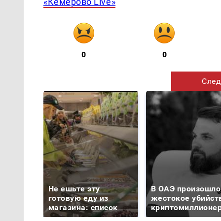
«Кемерово Live»
0
0
След
Не ешьте эту
В ОАЭ произошло
готовую еду из
жестокое убийст
магазина: список
криптомиллионе