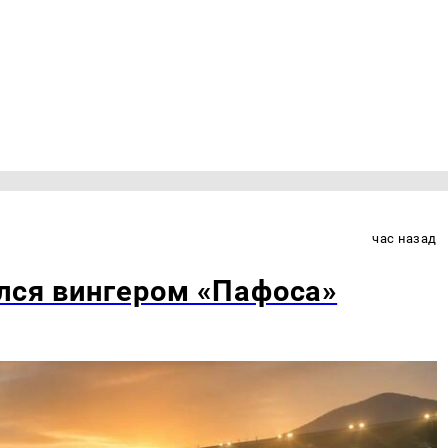
час назад
лся вингером «Пафоса»