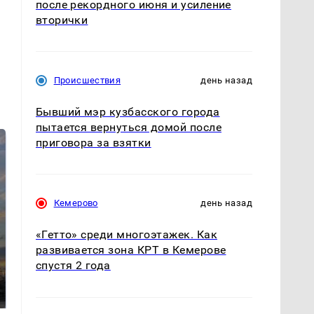
после рекордного июня и усиление
вторички
Происшествия
день назад
Бывший мэр кузбасского города
пытается вернуться домой после
приговора за взятки
Кемерово
день назад
«Гетто» среди многоэтажек. Как
развивается зона КРТ в Кемерове
СМИ: В Химках на
спустя 2 года
полицейскую
В магазинах России
машину напали и
ажиотаж из-за этого
подожгли.
продукта: что купить?