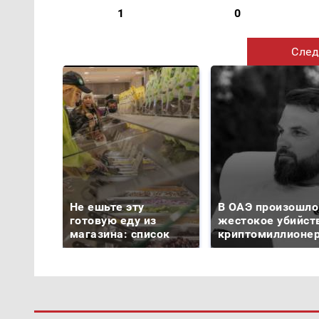
1
0
След
Не ешьте эту
В ОАЭ произошло
готовую еду из
жестокое убийст
магазина: список
криптомиллионе