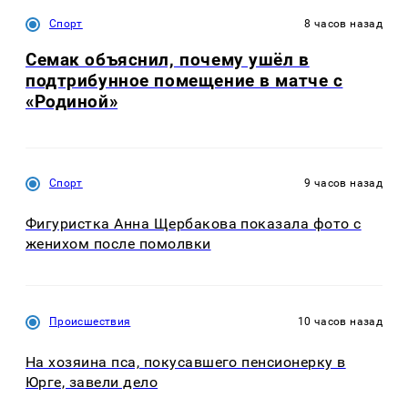
Спорт
8 часов назад
Семак объяснил, почему ушёл в
подтрибунное помещение в матче с
«Родиной»
Спорт
9 часов назад
Фигуристка Анна Щербакова показала фото с
женихом после помолвки
Происшествия
10 часов назад
На хозяина пса, покусавшего пенсионерку в
Юрге, завели дело