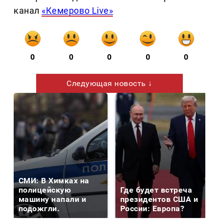
канал
«Кемерово Live»
0
0
0
0
0
Следующая новость ↓
СМИ: В Химках на
полицейскую
Где будет встреча
машину напали и
президентов США и
подожгли.
России: Европа?