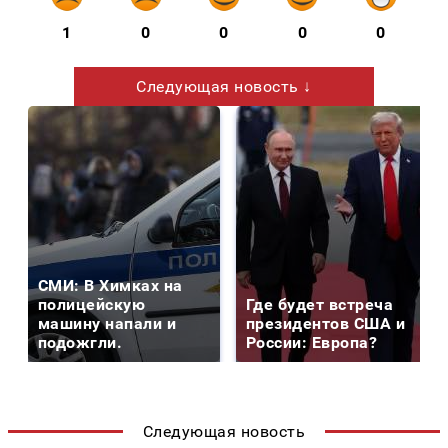
1
0
0
0
0
Следующая новость ↓
СМИ: В Химках на
полицейскую
Где будет встреча
машину напали и
президентов США и
подожгли.
России: Европа?
Следующая новость