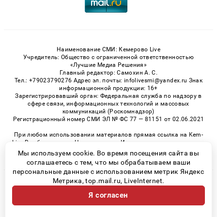
Наименование СМИ: Кемерово Live
Учредитель: Общество с ограниченной ответственностью
«Лучшие Медиа Решения»
Главный редактор: Самохин А. С.
Тел.: +79023790276 Адрес эл. почты: infolivesmi@yandex.ru Знак
информационной продукции: 16+
Зарегистрировавший орган: Федеральная служба по надзору в
сфере связи, информационных технологий и массовых
коммуникаций (Роскомнадзор)
Регистрационный номер СМИ ЭЛ № ФС 77 — 81151 от 02.06.2021
При любом использовании материалов прямая ссылка на Kem-
Live.Ru обязательна. Цитирование в Интернете возможно только
при наличии письменного разрешения.
Мы используем cookie. Во время посещения сайта вы
соглашаетесь с тем, что мы обрабатываем ваши
персональные данные с использованием метрик Яндекс
Метрика, top.mail.ru, LiveInternet.
© 2026 «Kem-Live» | Все права защищены
Я согласен
Возрастная категория сайта 16+
Политика конфиденциальности