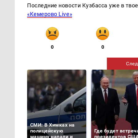
Последние новости Кузбасса уже в тво
«Кемерово Live»
0
0
След
СМИ: В Химках на
полицейскую
Где будет встреч
машину напали и
президентов США