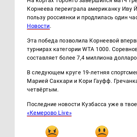
На кортах Торонто завершился матч тре
Корнеева переиграла американку Иву Йо
пользу россиянки и продлилась один ча
Новости
.
Эта победа позволила Корнеевой вперв
турнирах категории WTA 1000. Соревнов
составляет более 7,4 миллиона долларо
В следующем круге 19-летняя спортсме
Марией Саккари и Кори Гауфф. Гречанк
четвёртым.
Последние новости Кузбасса уже в тво
«Кемерово Live»