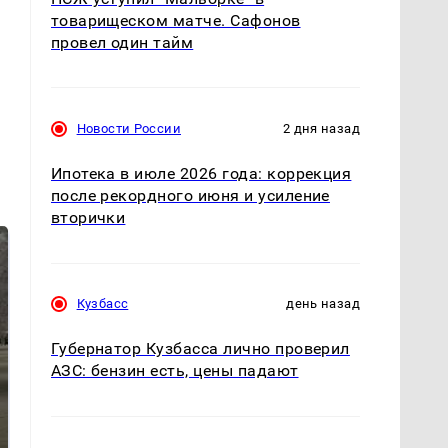
товарищеском матче. Сафонов
провел один тайм
Новости России
2 дня назад
Ипотека в июле 2026 года: коррекция
после рекордного июня и усиление
вторички
Кузбасс
день назад
Губернатор Кузбасса лично проверил
АЗС: бензин есть, цены падают
На Урале из казны
Не ешьте эту
были украдены 18
готовую еду из