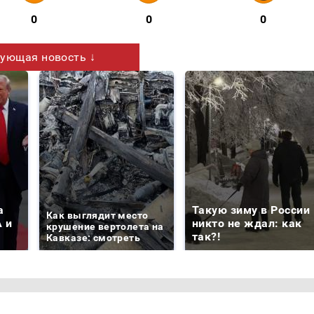
0
0
0
ующая новость ↓
а
Такую зиму в России
Как выглядит место
 и
никто не ждал: как
крушение вертолета на
так?!
Кавказе: смотреть