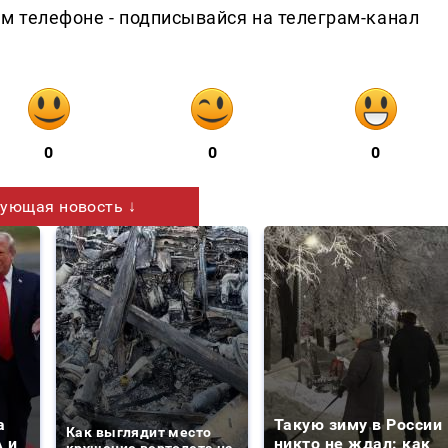
ем телефоне - подписывайся на телеграм-канал
0
0
0
ующая новость ↓
а
Такую зиму в России
Как выглядит место
 и
никто не ждал: как
крушение вертолета на