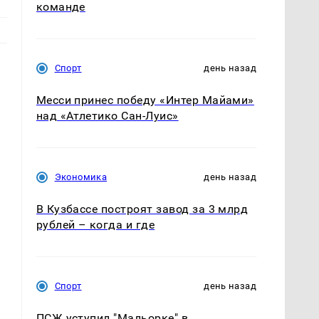
команде
Спорт
день назад
Месси принес победу «Интер Майами»
над «Атлетико Сан-Луис»
Экономика
день назад
В Кузбассе построят завод за 3 млрд
рублей – когда и где
Спорт
день назад
ПСЖ уступил "Мальорке" в