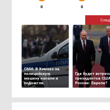
0
0
След
СМИ: В Химках на
полицейскую
Где будет встреч
машину напали и
президентов США
подожгли.
России: Европа?