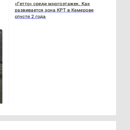
«Гетто» среди многоэтажек. Как
развивается зона КРТ в Кемерове
спустя 2 года
На Урале из казны
Не ешьте эту
были украдены 18
готовую еду из
миллионов рублей
магазина: список