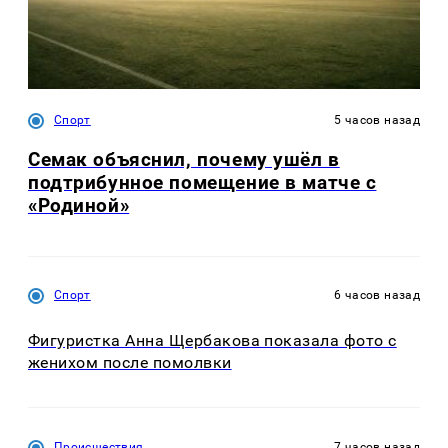
Спорт
5 часов назад
Семак объяснил, почему ушёл в
подтрибунное помещение в матче с
«Родиной»
Спорт
6 часов назад
Фигуристка Анна Щербакова показала фото с
женихом после помолвки
Происшествия
7 часов назад