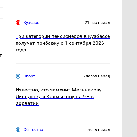
Кузбасс
21 час назад
Три категории пенсионеров в Кузбассе
получат прибавку с 1 сентября 2026
года
т
Спорт
5 часов назад
Известно, кто заменит Мельникову,
Листунову и Калмыкову на ЧЕ в
х
Хорватии
Общество
день назад