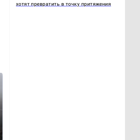
хотят превратить в точку притяжения
Таких событий не
В магазинах России