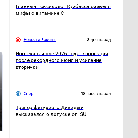
Главный токсиколог Кузбасса развеял
мифы о витамине С
Новости России
3 дня назад
Ипотека в июле 2026 года: коррекция
после рекордного июня и усиление
вторички
Спорт
18 часов назад
Тренер фигуриста Дикиджи
Таких событий не
высказался о допуске от ISU
В магазинах России
было с 1945: чего
ажиотаж из-за этого
ждать всем нам?
продукта: что купить?