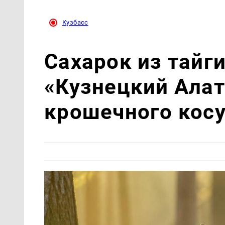
Кузбасс
Сахарок из тайги
«Кузнецкий Ала
крошечного кос