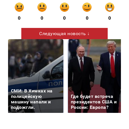
0
0
0
0
0
Следующая новость ↓
СМИ: В Химках на
полицейскую
Где будет встреча
машину напали и
президентов США и
подожгли.
России: Европа?