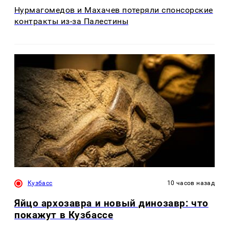
Нурмагомедов и Махачев потеряли спонсорские
контракты из-за Палестины
Кузбасс
10 часов назад
Яйцо архозавра и новый динозавр: что
покажут в Кузбассе