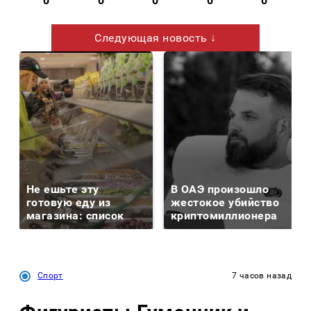
0
0
0
0
0
Следующая новость ↓
Не ешьте эту
В ОАЭ произошло
готовую еду из
жестокое убийство
магазина: список
криптомиллионера
Спорт
7 часов назад