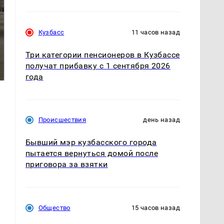
Кузбасс
11 часов назад
Не ешьте эту
В ОАЭ произошло
Три категории пенсионеров в Кузбассе
готовую еду из
жестокое убийство
получат прибавку с 1 сентября 2026
магазина: список
криптомиллионера
года
Происшествия
день назад
Бывший мэр кузбасского города
пытается вернуться домой после
приговора за взятки
Общество
15 часов назад