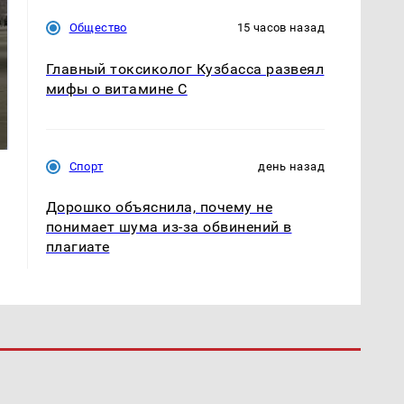
Общество
15 часов назад
Главный токсиколог Кузбасса развеял
мифы о витамине С
Не ешьте эту
В ОАЭ произошло
готовую еду из
жестокое убийство
магазина: список
криптомиллионера
Спорт
день назад
Дорошко объяснила, почему не
понимает шума из-за обвинений в
плагиате