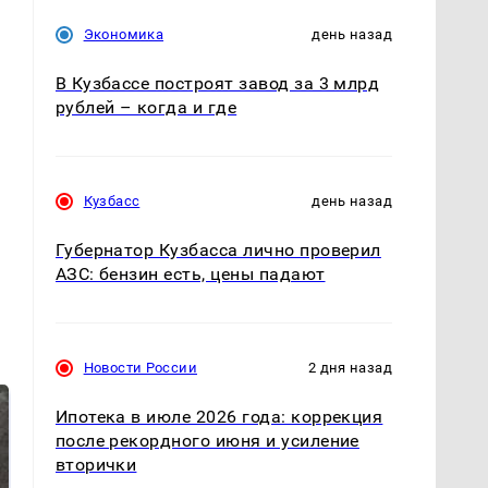
Экономика
день назад
В Кузбассе построят завод за 3 млрд
рублей – когда и где
Кузбасс
день назад
Губернатор Кузбасса лично проверил
АЗС: бензин есть, цены падают
Новости России
2 дня назад
Ипотека в июле 2026 года: коррекция
после рекордного июня и усиление
вторички