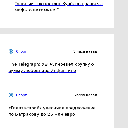
Главный токсиколог Кузбасса развеял
мифы о витамине С
Спорт
3 часа назад
The Telegraph: УЕФА перевёл крупную
сумму любовнице Инфантино
Спорт
5 часов назад
«Галатасарай» увеличил предложение
по Батракову до 25 млн евро