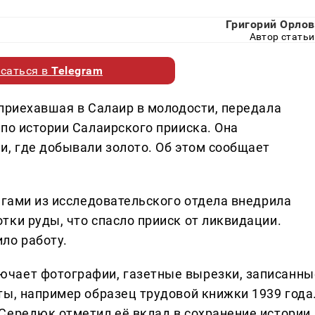
Григорий Орлов
Автор статьи
саться в
Telegram
 приехавшая в Салаир в молодости, передала
по истории Салаирского прииска. Она
и, где добывали золото. Об этом сообщает
егами из исследовательского отдела внедрила
тки руды, что спасло прииск от ликвидации.
ло работу.
чает фотографии, газетные вырезки, записанны
ты, например образец трудовой книжки 1939 года
Середюк отметил её вклад в сохранение истории