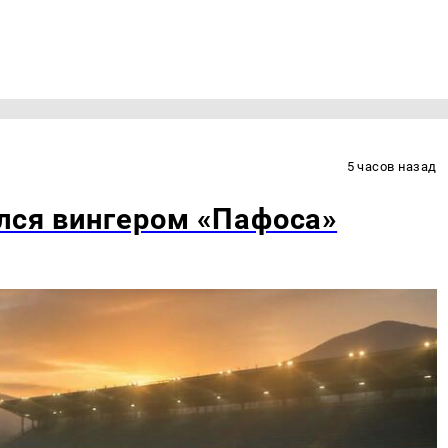
5 часов назад
лся вингером «Пафоса»