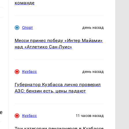
команде
Спорт
день назад
Месси принес победу «Интер Майами»
над «Атлетико Сан-Луис»
Кузбасс
день назад
Губернатор Кузбасса лично проверил
АЗС: бензин есть, цены падают
е
Кузбасс
11 часов назад
.
Три категории пенсионеров в Кузбассе