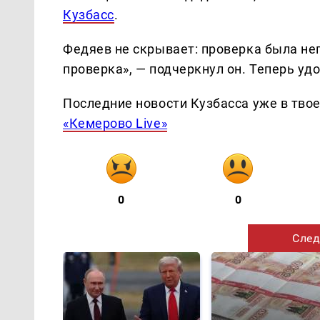
Кузбасс
.
Федяев не скрывает: проверка была не
проверка», — подчеркнул он. Теперь уд
Последние новости Кузбасса уже в тво
«Кемерово Live»
0
0
След