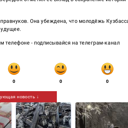
ь правнуков. Она убеждена, что молодёжь Кузбасс
будущее.
ем телефоне - подписывайся на телеграм-канал
0
0
0
ующая новость ↓