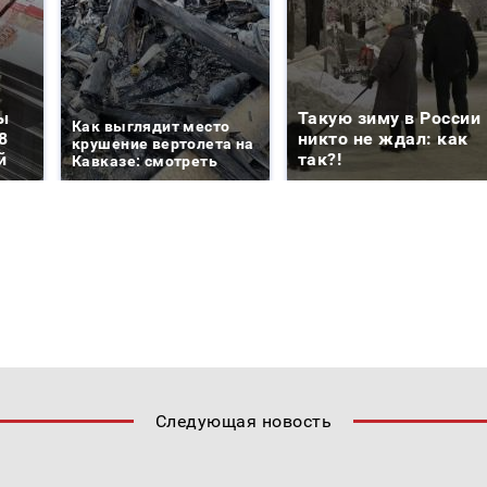
ы
Такую зиму в России
Как выглядит место
8
никто не ждал: как
крушение вертолета на
й
так?!
Кавказе: смотреть
Следующая новость