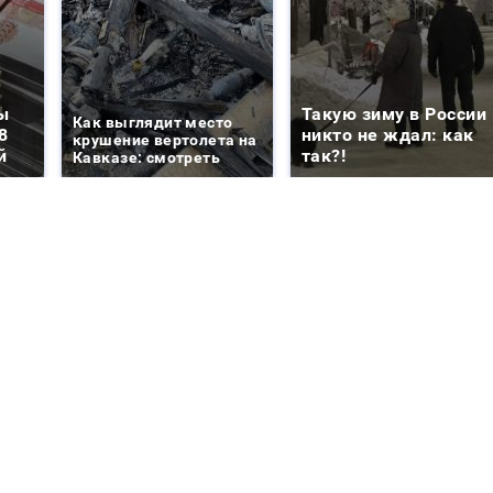
ы
Такую зиму в России
Как выглядит место
8
никто не ждал: как
крушение вертолета на
й
так?!
Кавказе: смотреть