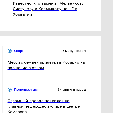
Известно, кто заменит Мельникову,
Листунову и Калмыкову на ЧЕ в
Хорватии
Спорт
25 минут назад
Месси с семьёй прилетел в Росарио на
прощание с отцом
Происшествия
34 минуты назад
Огромный провал появился на
главной пешеходной улице в центре
Кемерова