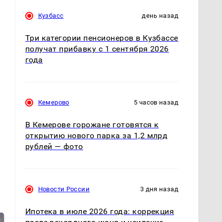
Кузбасс
день назад
Три категории пенсионеров в Кузбассе
получат прибавку с 1 сентября 2026
года
Кемерово
5 часов назад
В Кемерове горожане готовятся к
открытию нового парка за 1,2 млрд
рублей — фото
Новости России
3 дня назад
Ипотека в июле 2026 года: коррекция