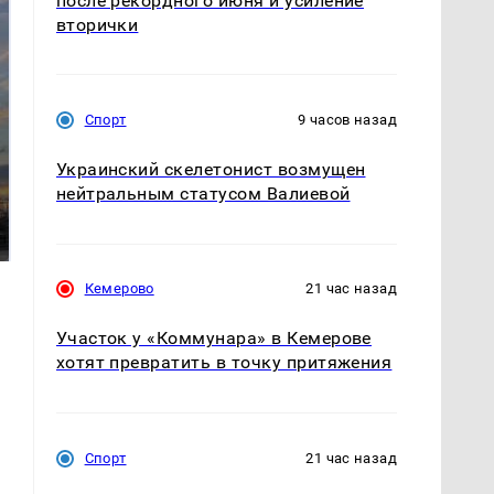
после рекордного июня и усиление
вторички
Спорт
9 часов назад
Украинский скелетонист возмущен
СМИ: В Химках на
нейтральным статусом Валиевой
полицейскую
В магазинах России
машину напали и
ажиотаж из-за этого
подожгли.
продукта: что купить?
Кемерово
21 час назад
Участок у «Коммунара» в Кемерове
хотят превратить в точку притяжения
Спорт
21 час назад