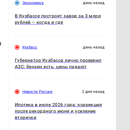
Экономика
день назад
В Кузбассе построят завод за 3 млрд
рублей – когда и где
й
Кузбасс
день назад
Губернатор Кузбасса лично проверил
АЗС: бензин есть, цены падают
Новости России
2 дня назад
Ипотека в июле 2026 года: коррекция
после рекордного июня и усиление
вторички