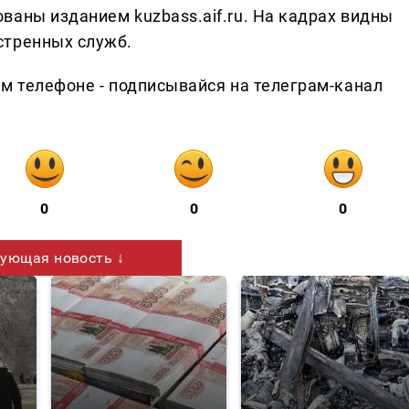
ваны изданием kuzbass.aif.ru. На кадрах видны
стренных служб.
ем телефоне - подписывайся на телеграм-канал
0
0
0
ующая новость ↓