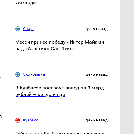
команде
Спорт
день назад
Месси принес победу «Интер Майами»
над «Атлетико Сан-Луис»
Экономика
день назад
о
В Кузбассе построят завод за 3 млрд
рублей – когда и где
а
Кузбасс
день назад
Губернатор Кузбасса лично проверил