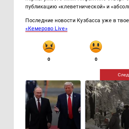
публикацию «клеветнической» и «абсол
Последние новости Кузбасса уже в тво
«Кемерово Live»
0
0
След