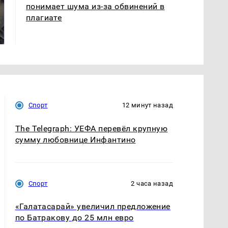
понимает шума из-за обвинений в
Не ешьте эту
В ОАЭ произошло
плагиате
готовую еду из
жестокое убийство
магазина: список
криптомиллионера
Спорт
12 минут назад
The Telegraph: УЕФА перевёл крупную
сумму любовнице Инфантино
Спорт
2 часа назад
«Галатасарай» увеличил предложение
по Батракову до 25 млн евро