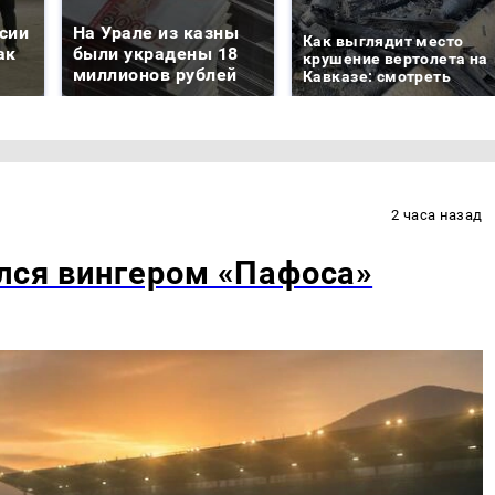
сии
На Урале из казны
Как выглядит место
ак
были украдены 18
крушение вертолета на
миллионов рублей
Кавказе: смотреть
2 часа назад
лся вингером «Пафоса»