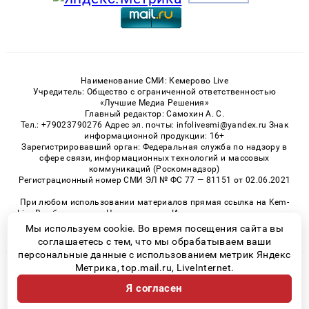
Наименование СМИ: Кемерово Live
Учредитель: Общество с ограниченной ответственностью
«Лучшие Медиа Решения»
Главный редактор: Самохин А. С.
Тел.: +79023790276 Адрес эл. почты: infolivesmi@yandex.ru Знак
информационной продукции: 16+
Зарегистрировавший орган: Федеральная служба по надзору в
сфере связи, информационных технологий и массовых
коммуникаций (Роскомнадзор)
Регистрационный номер СМИ ЭЛ № ФС 77 — 81151 от 02.06.2021
При любом использовании материалов прямая ссылка на Kem-
Live.Ru обязательна. Цитирование в Интернете возможно только
при наличии письменного разрешения.
Мы используем cookie. Во время посещения сайта вы
соглашаетесь с тем, что мы обрабатываем ваши
персональные данные с использованием метрик Яндекс
Метрика, top.mail.ru, LiveInternet.
© 2026 «Kem-Live» | Все права защищены
Я согласен
Возрастная категория сайта 16+
Политика конфиденциальности