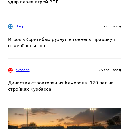
удар перед игрой РПЛ
Спорт
час назад
Игрок «Коритибы» рухнул в тоннель, празднуя
отменённый гол
Кузбасс
2 часа назад
Династия строителей из Кемерова: 120 лет на
стройках Кузбасса