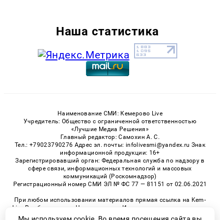
Наша статистика
Наименование СМИ: Кемерово Live
Учредитель: Общество с ограниченной ответственностью
«Лучшие Медиа Решения»
Главный редактор: Самохин А. С.
Тел.: +79023790276 Адрес эл. почты: infolivesmi@yandex.ru Знак
информационной продукции: 16+
Зарегистрировавший орган: Федеральная служба по надзору в
сфере связи, информационных технологий и массовых
коммуникаций (Роскомнадзор)
Регистрационный номер СМИ ЭЛ № ФС 77 — 81151 от 02.06.2021
При любом использовании материалов прямая ссылка на Kem-
Live.Ru обязательна. Цитирование в Интернете возможно только
при наличии письменного разрешения.
Мы используем cookie. Во время посещения сайта вы