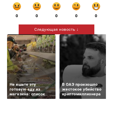
0
0
0
0
0
Следующая новость ↓
Не ешьте эту
В ОАЭ произошло
готовую еду из
жестокое убийство
магазина: список
криптомиллионера