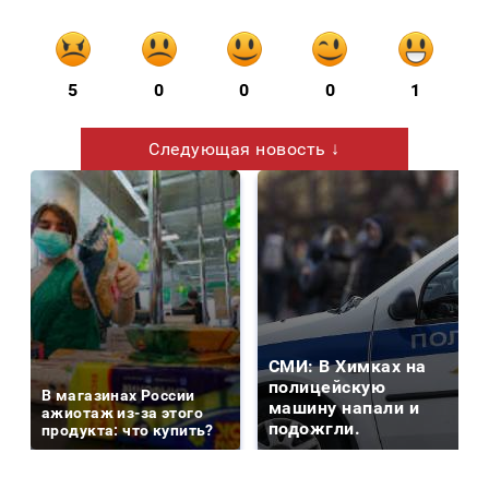
5
0
0
0
1
Следующая новость ↓
СМИ: В Химках на
полицейскую
В магазинах России
машину напали и
ажиотаж из-за этого
подожгли.
продукта: что купить?