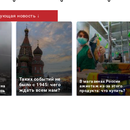
0
0
0
ующая новость ↓
Таких событий не
В магазинах России
было с 1945: чего
 на
ажиотаж из-за этого
ждать всем нам?
есь
продукта: что купить?