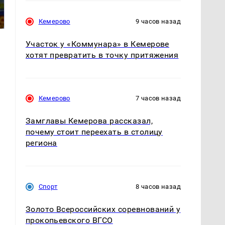
машину напали и
президентов США и
подожгли.
России: Европа?
Кемерово
9 часов назад
Участок у «Коммунара» в Кемерове
хотят превратить в точку притяжения
Кемерово
7 часов назад
Замглавы Кемерова рассказал,
почему стоит переехать в столицу
региона
Спорт
8 часов назад
Золото Всероссийских соревнований у
прокопьевского ВГСО