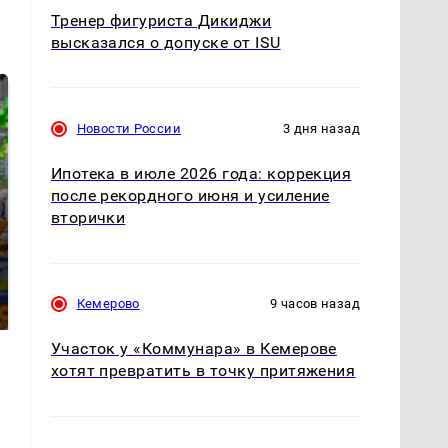
Тренер фигуриста Дикиджи
высказался о допуске от ISU
Новости России
3 дня назад
Ипотека в июле 2026 года: коррекция
после рекордного июня и усиление
вторички
СМИ: В Химках на
полицейскую
Где будет встреча
машину напали и
президентов США и
Кемерово
9 часов назад
подожгли.
России: Европа?
Участок у «Коммунара» в Кемерове
хотят превратить в точку притяжения