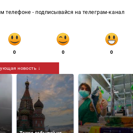
ем телефоне - подписывайся на телеграм-канал
0
0
0
ующая новость ↓
Таких событий не