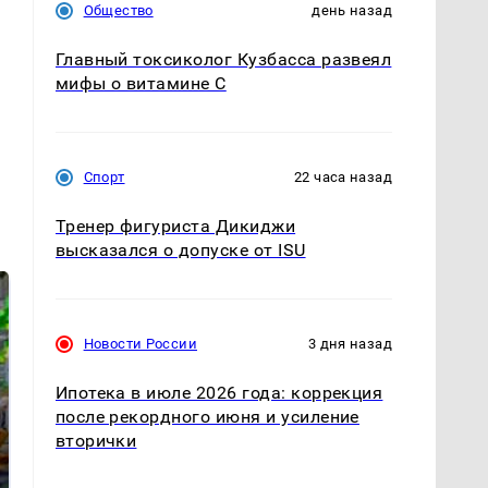
Общество
день назад
Главный токсиколог Кузбасса развеял
мифы о витамине С
Спорт
22 часа назад
Тренер фигуриста Дикиджи
высказался о допуске от ISU
Новости России
3 дня назад
Ипотека в июле 2026 года: коррекция
после рекордного июня и усиление
вторички
СМИ: В Химках на
полицейскую
Где будет встреча