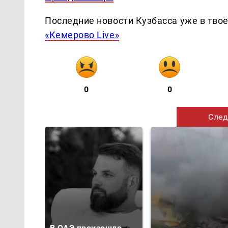
Последние новости Кузбасса уже в тво
«Кемерово Live»
0
0
След
В ОАЭ произошло