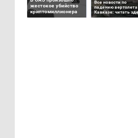
Все новости по
жестокое убийство
падению вертолета
криптомиллионера
Кавказе: читать зд