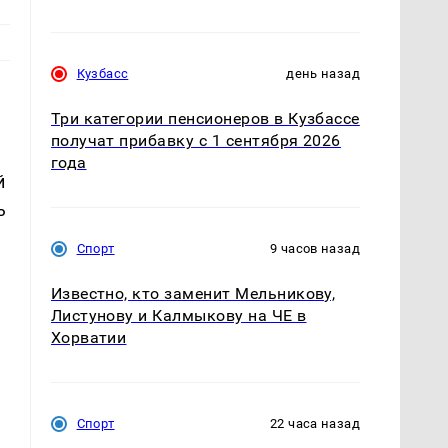
Кузбасс
день назад
Три категории пенсионеров в Кузбассе
получат прибавку с 1 сентября 2026
года
й
ь
Спорт
9 часов назад
Известно, кто заменит Мельникову,
Листунову и Калмыкову на ЧЕ в
Хорватии
Спорт
22 часа назад