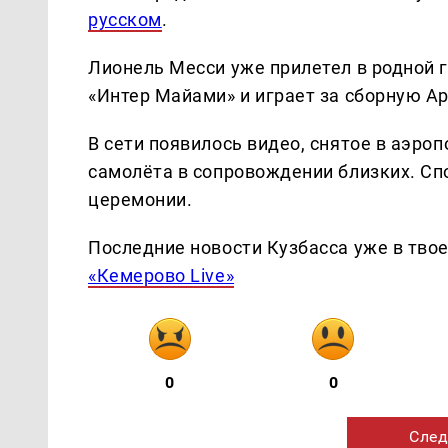
русском
.
Лионель Месси уже прилетел в родной г
«Интер Майами» и играет за сборную А
В сети появилось видео, снятое в аэроп
самолёта в сопровождении близких. Сп
церемонии.
Последние новости Кузбасса уже в тво
«Кемерово Live»
0
0
След