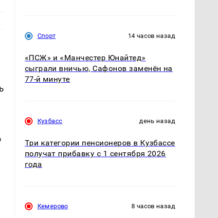
Спорт
14 часов назад
«ПСЖ» и «Манчестер Юнайтед»
сыграли вничью, Сафонов заменён на
77-й минуте
ь
Кузбасс
день назад
о
Три категории пенсионеров в Кузбассе
получат прибавку с 1 сентября 2026
года
Кемерово
8 часов назад