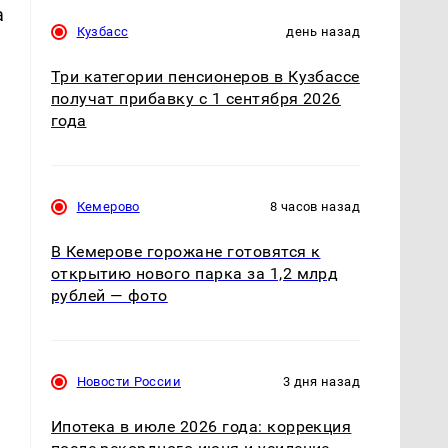
а
Кузбасс
день назад
Три категории пенсионеров в Кузбассе
получат прибавку с 1 сентября 2026
года
Кемерово
8 часов назад
В Кемерове горожане готовятся к
открытию нового парка за 1,2 млрд
рублей — фото
Новости России
3 дня назад
Ипотека в июле 2026 года: коррекция