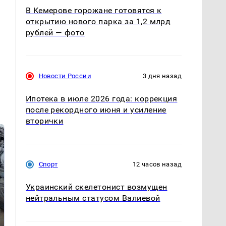
В Кемерове горожане готовятся к
открытию нового парка за 1,2 млрд
рублей — фото
Новости России
3 дня назад
Ипотека в июле 2026 года: коррекция
после рекордного июня и усиление
вторички
Спорт
12 часов назад
Украинский скелетонист возмущен
нейтральным статусом Валиевой
Не ешьте эту
В ОАЭ произошло