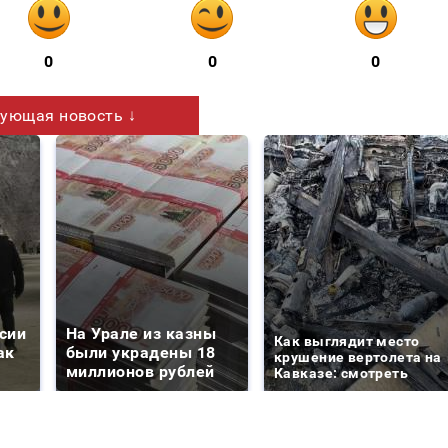
0
0
0
ующая новость ↓
сии
На Урале из казны
Как выглядит место
ак
были украдены 18
крушение вертолета на
миллионов рублей
Кавказе: смотреть