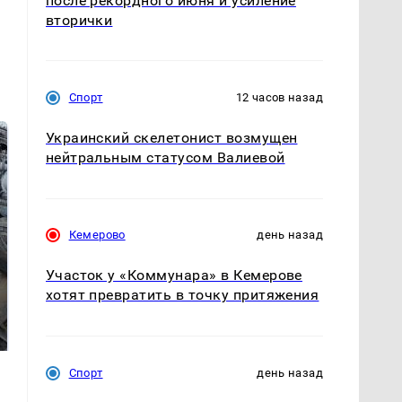
после рекордного июня и усиление
вторички
Спорт
12 часов назад
Украинский скелетонист возмущен
нейтральным статусом Валиевой
Кемерово
день назад
Участок у «Коммунара» в Кемерове
хотят превратить в точку притяжения
Не ешьте эту
В ОАЭ произошло
готовую еду из
жестокое убийство
магазина: список
криптомиллионера
Спорт
день назад