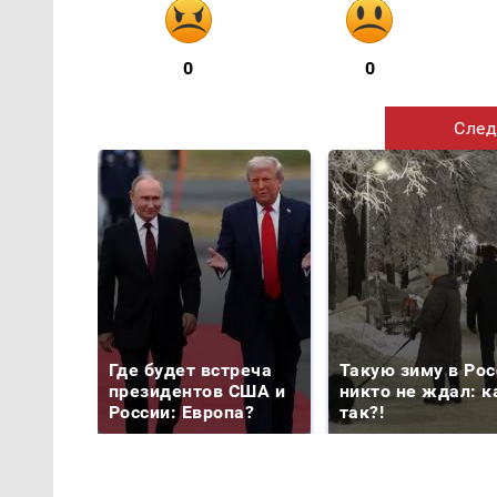
0
0
След
Где будет встреча
Такую зиму в Рос
президентов США и
никто не ждал: к
России: Европа?
так?!