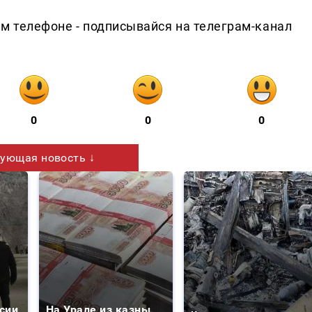
ем телефоне - подписывайся на телеграм-канал
0
0
0
ующая новость ↓
сии
На Урале из казны