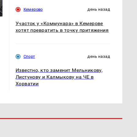
готовую еду из
жестокое убийство
Кемерово
день назад
магазина: список
криптомиллионера
Участок у «Коммунара» в Кемерове
хотят превратить в точку притяжения
Спорт
день назад
Известно, кто заменит Мельникову,
Листунову и Калмыкову на ЧЕ в
Хорватии