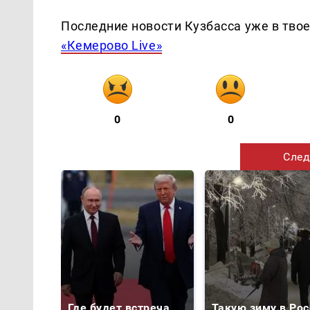
Последние новости Кузбасса уже в тво
«Кемерово Live»
0
0
След
Где будет встреча
Такую зиму в Рос