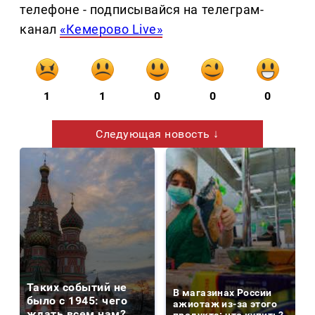
телефоне - подписывайся на телеграм-
канал
«Кемерово Live»
1
1
0
0
0
Следующая новость ↓
Таких событий не
В магазинах России
было с 1945: чего
ажиотаж из-за этого
ждать всем нам?