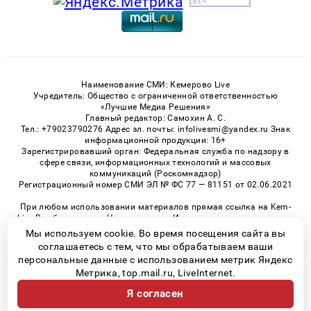
Наименование СМИ: Кемерово Live
Учредитель: Общество с ограниченной ответственностью
«Лучшие Медиа Решения»
Главный редактор: Самохин А. С.
Тел.: +79023790276 Адрес эл. почты: infolivesmi@yandex.ru Знак
информационной продукции: 16+
Зарегистрировавший орган: Федеральная служба по надзору в
сфере связи, информационных технологий и массовых
коммуникаций (Роскомнадзор)
Регистрационный номер СМИ ЭЛ № ФС 77 — 81151 от 02.06.2021
При любом использовании материалов прямая ссылка на Kem-
Live.Ru обязательна. Цитирование в Интернете возможно только
при наличии письменного разрешения.
Мы используем cookie. Во время посещения сайта вы
соглашаетесь с тем, что мы обрабатываем ваши
персональные данные с использованием метрик Яндекс
Метрика, top.mail.ru, LiveInternet.
© 2026 «Kem-Live» | Все права защищены
Я согласен
Возрастная категория сайта 16+
Политика конфиденциальности