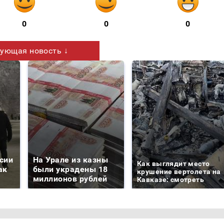
0
0
0
ующая новость ↓
сии
На Урале из казны
Как выглядит место
ак
были украдены 18
крушение вертолета на
миллионов рублей
Кавказе: смотреть