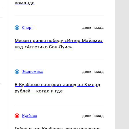
команде
Спорт
день назад
Месси принес победу «Интер Майами»
над «Атлетико Сан-Луис»
Экономика
день назад
.
В Кузбассе построят завод за 3 млрд
рублей – когда и где
Кузбасс
день назад
Губернатор Кузбасса лично проверил