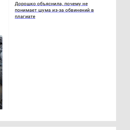
Дорошко объяснила, почему не
понимает шума из-за обвинений в
плагиате
Не ешьте эту
В ОАЭ произошло
готовую еду из
жестокое убийство
магазина: список
криптомиллионера