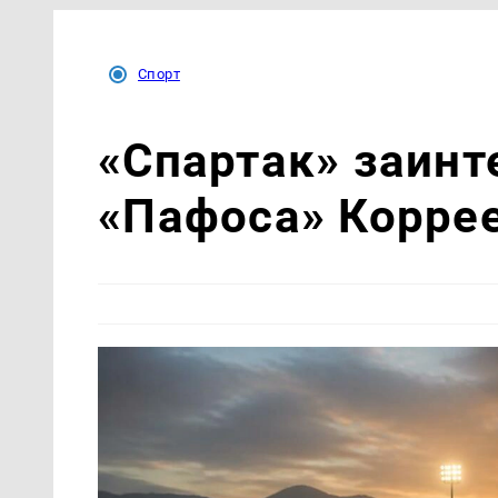
Спорт
«Спартак» заинт
«Пафоса» Корре