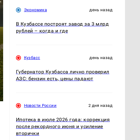
Экономика
день назад
В Кузбассе построят завод за 3 млрд
рублей – когда и где
Кузбасс
день назад
Губернатор Кузбасса лично проверил
АЗС: бензин есть, цены падают
Новости России
2 дня назад
Ипотека в июле 2026 года: коррекция
после рекордного июня и усиление
вторички