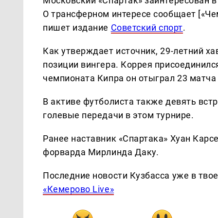
Московский «Спартак» заинтересован в
О трансферном интересе сообщает [«Чем
пишет издание
Советский спорт
.
Как утверждает источник, 29-летний ха
позиции вингера. Коррея присоединился
чемпионата Кипра он отыграл 23 матча 
В активе футболиста также девять встре
голевые передачи в этом турнире.
Ранее наставник «Спартака» Хуан Карс
форварда Мирлинда Даку.
Последние новости Кузбасса уже в тво
«Кемерово Live»