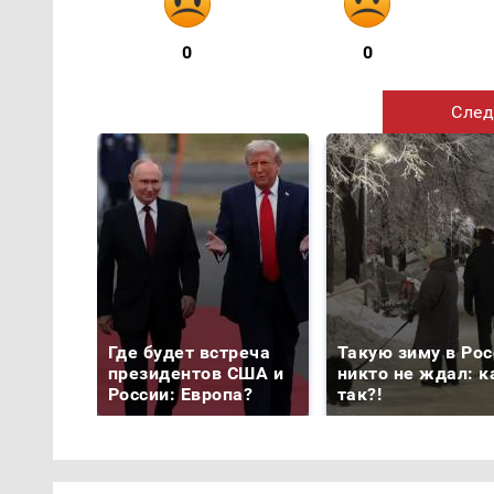
0
0
След
Где будет встреча
Такую зиму в Рос
президентов США и
никто не ждал: к
России: Европа?
так?!