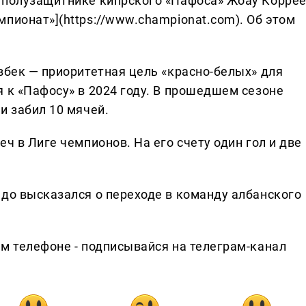
 полузащитнике кипрского «Пафоса» Жоау Коррее
пионат»](https://www.championat.com). Об этом
вбек — приоритетная цель «красно-белых» для
 к «Пафосу» в 2024 году. В прошедшем сезоне
и забил 10 мячей.
ч в Лиге чемпионов. На его счету один гол и две
едо высказался о переходе в команду албанского
ем телефоне - подписывайся на телеграм-канал