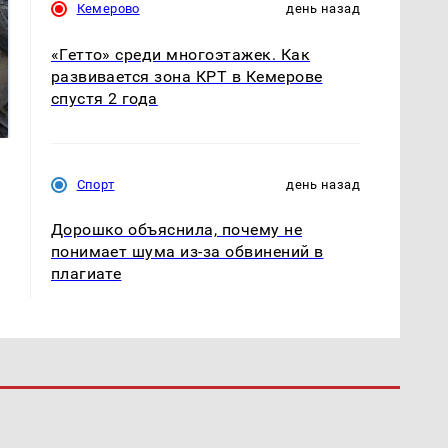
Кемерово
день назад
«Гетто» среди многоэтажек. Как
развивается зона КРТ в Кемерове
Не ешьте эту
В ОАЭ произошло
спустя 2 года
готовую еду из
жестокое убийство
магазина: список
криптомиллионера
Спорт
день назад
Дорошко объяснила, почему не
понимает шума из-за обвинений в
плагиате