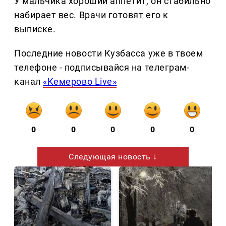
У мальчика хороший аппетит, он стабильно
набирает вес. Врачи готовят его к
выписке.
Последние новости Кузбасса уже в твоем
телефоне - подписывайся на телеграм-
канал
«Кемерово Live»
0
0
0
0
0
Следующая новость ↓