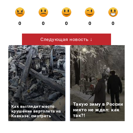
0
0
0
0
0
Следующая новость ↓
Такую зиму в России
Как выглядит место
никто не ждал: как
крушение вертолета на
так?!
Кавказе: смотреть