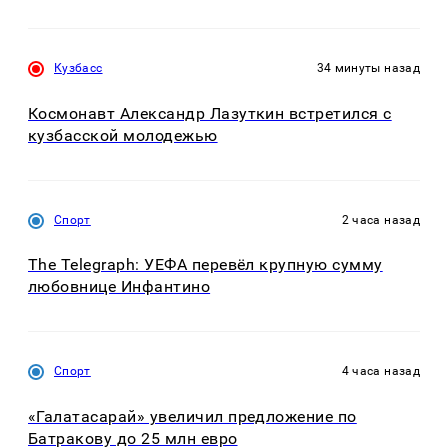
Кузбасс
34 минуты назад
Космонавт Александр Лазуткин встретился с
кузбасской молодежью
Спорт
2 часа назад
The Telegraph: УЕФА перевёл крупную сумму
любовнице Инфантино
Спорт
4 часа назад
«Галатасарай» увеличил предложение по
Батракову до 25 млн евро