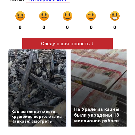
0
0
0
0
0
Следующая новость ↓
На Урале из казны
Как выглядит место
были украдены 18
крушение вертолета на
миллионов рублей
Кавказе: смотреть