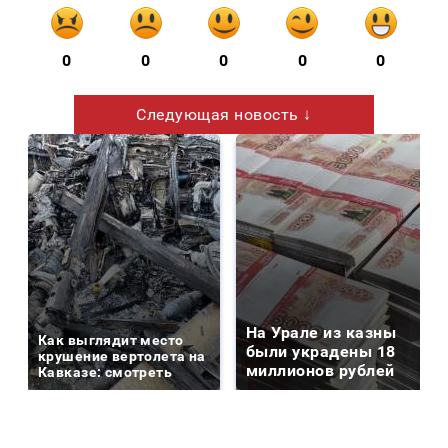
0
0
0
0
0
Следующая новость ↓
На Урале из казны
Как выглядит место
были украдены 18
крушение вертолета на
миллионов рублей
Кавказе: смотреть