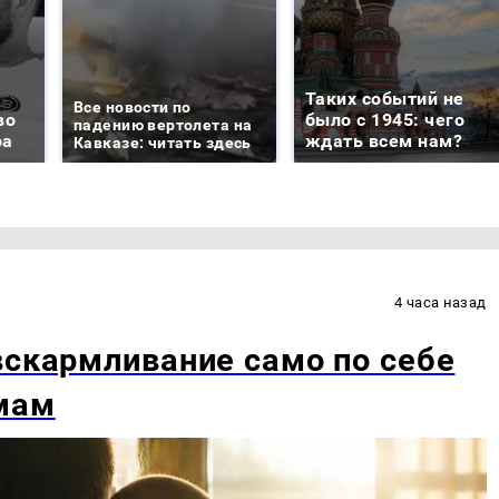
Таких событий не
Все новости по
во
было с 1945: чего
падению вертолета на
ра
ждать всем нам?
Кавказе: читать здесь
4 часа назад
вскармливание само по себе
мам