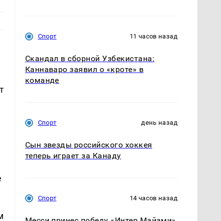
Спорт
11 часов назад
Скандал в сборной Узбекистана:
Каннаваро заявил о «кроте» в
команде
т
Спорт
день назад
Сын звезды российского хоккея
теперь играет за Канаду
е
Спорт
14 часов назад
м
Месси принес победу «Интер Майами»