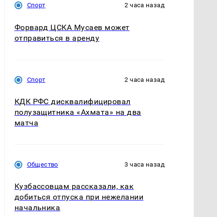
Спорт
2 часа назад
Форвард ЦСКА Мусаев может
отправиться в аренду
Спорт
2 часа назад
КДК РФС дисквалифицировал
полузащитника «Ахмата» на два
матча
Общество
3 часа назад
Кузбассовцам рассказали, как
добиться отпуска при нежелании
начальника