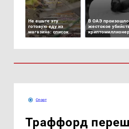
Не ешьте эту
В ОАЭ произошло
готовую еду из
жестокое убийст
магазина: список
криптомиллионе
Спорт
Траффорд перешё