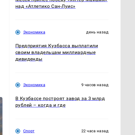
над «Атлетико Сан-Луис»
Экономика
день назад
Предприятия Кузбасса выплатили
своим владельцам миллиардные
дивиденды
Экономика
9 часов назад
В Кузбассе построят завод за 3 млрд
рублей – когда и где
Спорт
22 часа назад