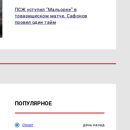
ПСЖ уступил "Мальорке" в
СМИ: В Химках на
товарищеском матче. Сафонов
полицейскую
провел один тайм
В магазинах России
машину напали и
ажиотаж из-за этого
подожгли.
продукта: что купить?
ПОПУЛЯРНОЕ
Спорт
день назад