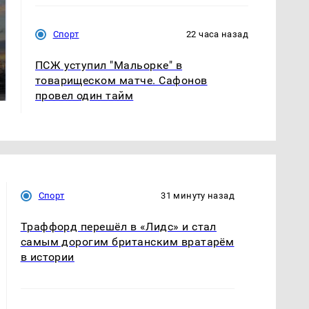
Спорт
22 часа назад
СМИ: В Химках на
полицейскую
ПСЖ уступил "Мальорке" в
В магазинах России
машину напали и
ажиотаж из-за этого
товарищеском матче. Сафонов
подожгли.
продукта: что купить?
провел один тайм
Спорт
31 минуту назад
Траффорд перешёл в «Лидс» и стал
самым дорогим британским вратарём
в истории