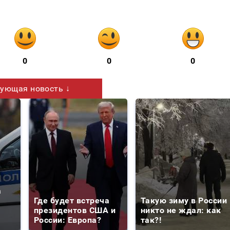
0
0
0
ующая новость ↓
а
Где будет встреча
Такую зиму в России
президентов США и
никто не ждал: как
России: Европа?
так?!