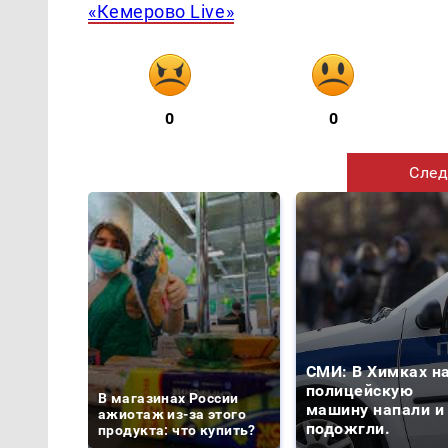
«Кемерово Live»
0
0
След
СМИ: В Химках н
полицейскую
В магазинах России
машину напали и
ажиотаж из-за этого
подожгли.
продукта: что купить?