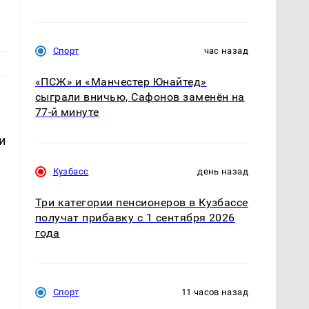
Спорт
час назад
«ПСЖ» и «Манчестер Юнайтед»
сыграли вничью, Сафонов заменён на
77-й минуте
и
Кузбасс
день назад
Три категории пенсионеров в Кузбассе
и
получат прибавку с 1 сентября 2026
года
Спорт
11 часов назад