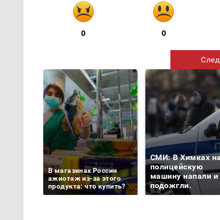
0
0
След
СМИ: В Химках н
полицейскую
В магазинах России
машину напали и
ажиотаж из-за этого
подожгли.
продукта: что купить?