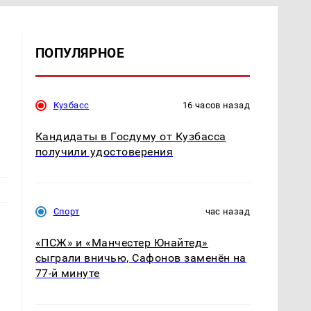
ПОПУЛЯРНОЕ
Кузбасс
16 часов назад
Кандидаты в Госдуму от Кузбасса
получили удостоверения
Спорт
час назад
«ПСЖ» и «Манчестер Юнайтед»
сыграли вничью, Сафонов заменён на
ь
77-й минуте
м