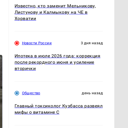
Известно, кто заменит Мельникову,
Листунову и Калмыкову на ЧЕ в
Хорватии
Новости России
3 дня назад
Ипотека в июле 2026 года: коррекция
после рекордного июня и усиление
вторички
Общество
день назад
Главный токсиколог Кузбасса развеял
На Урале из казны
мифы о витамине С
Как выглядит место
были украдены 18
крушение вертолета на
миллионов рублей
Кавказе: смотреть