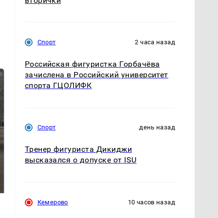
вторички
Спорт
2 часа назад
Российская фигуристка Горбачёва
зачислена в Российский университет
спорта ГЦОЛИФК
Спорт
день назад
Тренер фигуриста Дикиджи
высказался о допуске от ISU
На Урале из казны
Как выглядит место
были украдены 18
крушение вертолета на
миллионов рублей
Кавказе: смотреть
Кемерово
10 часов назад