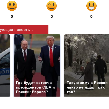
0
0
0
ующая новость ↓
а
Где будет встреча
Такую зиму в России
президентов США и
никто не ждал: как
России: Европа?
так?!