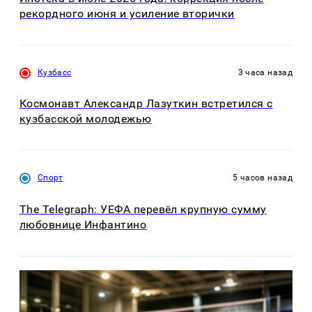
рекордного июня и усиление вторички
Кузбасс
3 часа назад
Космонавт Александр Лазуткин встретился с
кузбасской молодежью
Спорт
5 часов назад
The Telegraph: УЕФА перевёл крупную сумму
любовнице Инфантино