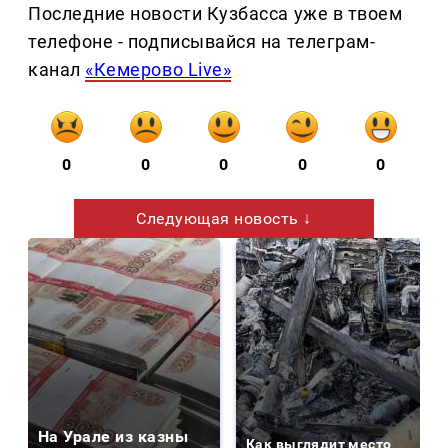
Последние новости Кузбасса уже в твоем
телефоне - подписывайся на телеграм-
канал
«Кемерово Live»
0
0
0
0
0
Следующая новость ↓
На Урале из казны
Как выглядит место