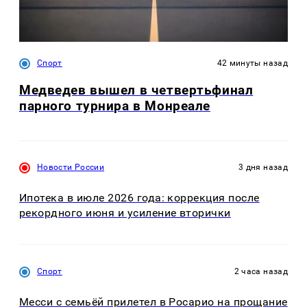
Спорт
42 минуты назад
Медведев вышел в четвертьфинал
парного турнира в Монреале
Новости России
3 дня назад
Ипотека в июле 2026 года: коррекция после
рекордного июня и усиление вторички
Спорт
2 часа назад
Месси с семьёй прилетел в Росарио на прощание