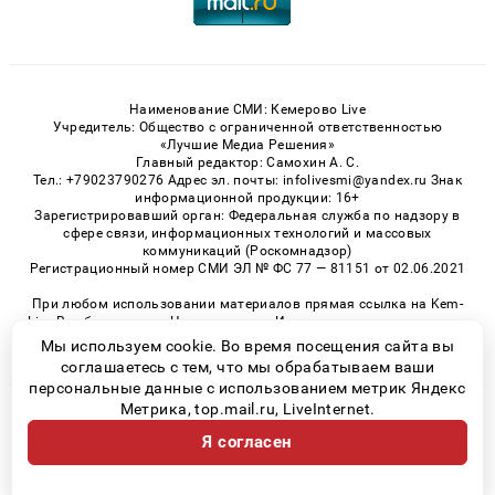
Наименование СМИ: Кемерово Live
Учредитель: Общество с ограниченной ответственностью
«Лучшие Медиа Решения»
Главный редактор: Самохин А. С.
Тел.: +79023790276 Адрес эл. почты: infolivesmi@yandex.ru Знак
информационной продукции: 16+
Зарегистрировавший орган: Федеральная служба по надзору в
сфере связи, информационных технологий и массовых
коммуникаций (Роскомнадзор)
Регистрационный номер СМИ ЭЛ № ФС 77 — 81151 от 02.06.2021
При любом использовании материалов прямая ссылка на Kem-
Live.Ru обязательна. Цитирование в Интернете возможно только
при наличии письменного разрешения.
Мы используем cookie. Во время посещения сайта вы
соглашаетесь с тем, что мы обрабатываем ваши
персональные данные с использованием метрик Яндекс
Метрика, top.mail.ru, LiveInternet.
© 2026 «Kem-Live» | Все права защищены
Я согласен
Возрастная категория сайта 16+
Политика конфиденциальности