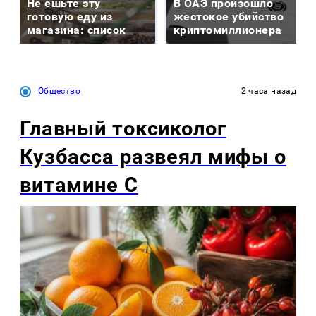
Не ешьте эту
В ОАЭ произошло
готовую еду из
жестокое убийство
магазина: список
криптомиллионера
Общество
2 часа назад
Главный токсиколог
Кузбасса развеял мифы о
витамине С