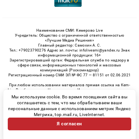
Наименование СМИ: Кемерово Live
Учредитель: Общество с ограниченной ответственностью
«Лучшие Медиа Решения»
Главный редактор: Самохин А. С.
Тел.: +79023790276 Адрес эл. почты: infolivesmi@yandex.ru Знак
информационной продукции: 16+
Зарегистрировавший орган: Федеральная служба по надзору в
сфере связи, информационных технологий и массовых
коммуникаций (Роскомнадзор)
Регистрационный номер СМИ ЭЛ № ФС 77 — 81151 от 02.06.2021
При любом использовании материалов прямая ссылка на Kem-
Live.Ru обязательна. Цитирование в Интернете возможно только
при наличии письменного разрешения.
Мы используем cookie. Во время посещения сайта вы
соглашаетесь с тем, что мы обрабатываем ваши
персональные данные с использованием метрик Яндекс
Метрика, top.mail.ru, LiveInternet.
© 2026 «Kem-Live» | Все права защищены
Я согласен
Возрастная категория сайта 16+
Политика конфиденциальности