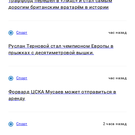
Траффорд перешёл в «Лидс» и стал самым
дорогим британским вратарём в истории
Спорт
час назад
Руслан Терновой стал чемпионом Европы в
прыжках с десятиметровой вышки.
Спорт
час назад
Форвард ЦСКА Мусаев может отправиться в
аренду
Спорт
2 часа назад