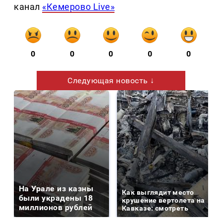
канал
«Кемерово Live»
0
0
0
0
0
Следующая новость ↓
На Урале из казны
Как выглядит место
были украдены 18
крушение вертолета на
миллионов рублей
Кавказе: смотреть