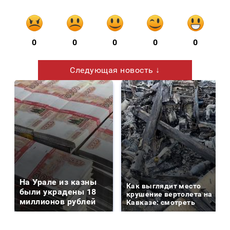
0
0
0
0
0
Следующая новость ↓
На Урале из казны
Как выглядит место
были украдены 18
крушение вертолета на
миллионов рублей
Кавказе: смотреть