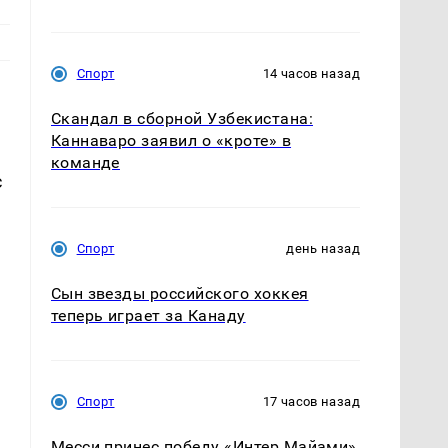
Спорт
14 часов назад
Скандал в сборной Узбекистана:
Каннаваро заявил о «кроте» в
команде
с
Спорт
день назад
Сын звезды российского хоккея
теперь играет за Канаду
Спорт
17 часов назад
Месси принес победу «Интер Майами»