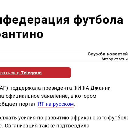
нфедерация футбола
антино
Служба новостей
Автор статьи
саться в
Telegram
CAF) поддержала президента ФИФА Джанни
а официальное заявление, в котором
ообщает портал
RT на русском
.
олжать усилия по развитию африканского футбол
ре. Организация также подтвердила