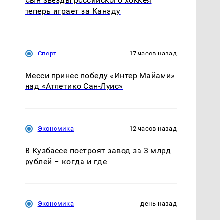
Сын звезды российского хоккея
теперь играет за Канаду
Спорт
17 часов назад
Месси принес победу «Интер Майами»
над «Атлетико Сан-Луис»
Экономика
12 часов назад
В Кузбассе построят завод за 3 млрд
рублей – когда и где
Экономика
день назад