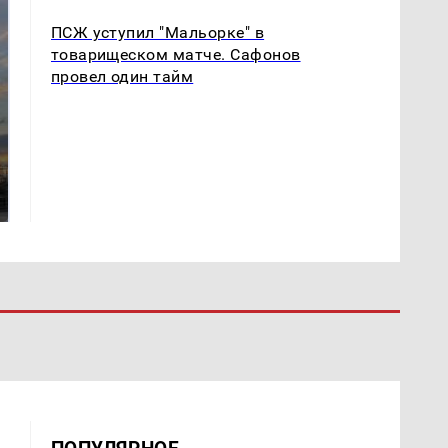
ПСЖ уступил "Мальорке" в
товарищеском матче. Сафонов
провел один тайм
СМИ: В Химках на
полицейскую
В магазинах России
машину напали и
ажиотаж из-за этого
подожгли.
продукта: что купить?