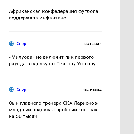
Африканская конфедерация футбола
поддержала Инфантино
Спорт
час назад
«Милуоки» не включит пик первого
раунда в сделку по Пейтону Уотсону
Спорт
час назад
Сын главного тренера СКА Ларионов-
младший подписал пробный контракт
на 50 тысяч