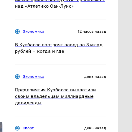
над «Атлетико Сан-Луис»
Экономика
12 часов назад
В Кузбассе построят завод за 3 млрд
рублей – когда и где
Экономика
день назад
Предприятия Кузбасса выплатили
своим владельцам миллиардные
дивиденды
Спорт
день назад