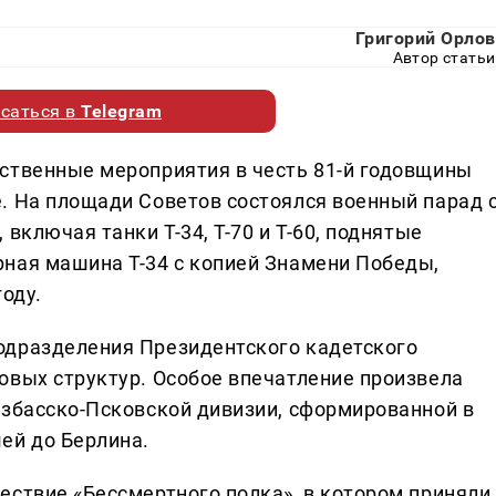
Григорий Орлов
Автор статьи
саться в
Telegram
ственные мероприятия в честь 81-й годовщины
. На площади Советов состоялся военный парад 
включая танки Т-34, Т-70 и Т-60, поднятые
ная машина Т-34 с копией Знамени Победы,
оду.
одразделения Президентского кадетского
овых структур. Особое впечатление произвела
узбасско-Псковской дивизии, сформированной в
ей до Берлина.
ествие «Бессмертного полка», в котором приняли