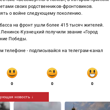
ретами своих родственников-фронтовиков.
мять о войне следующему поколению.
збасса на фронт ушли более 415 тысяч жителей.
 Ленинск-Кузнецкий получили звание «Город
ение Победы.
ем телефоне - подписывайся на телеграм-канал
0
0
0
ующая новость ↓