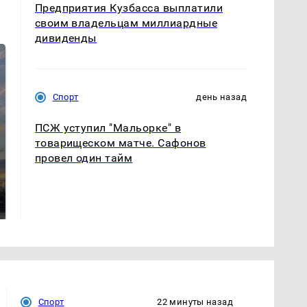
Предприятия Кузбасса выплатили
своим владельцам миллиардные
дивиденды
Спорт
день назад
ПСЖ уступил "Мальорке" в
товарищеском матче. Сафонов
провел один тайм
СМИ: В Химках на
полицейскую
В магазинах России
машину напали и
ажиотаж из-за этого
подожгли.
продукта: что купить?
Спорт
22 минуты назад