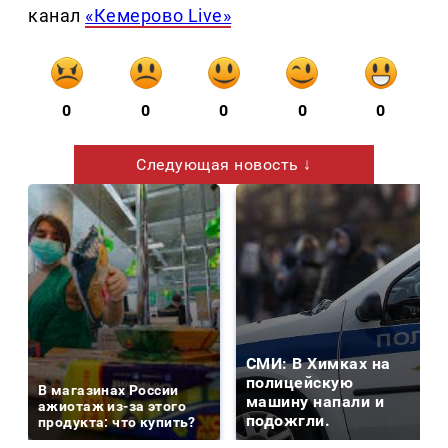
канал
«Кемерово Live»
0
0
0
0
0
Следующая новость ↓
СМИ: В Химках на
полицейскую
В магазинах России
машину напали и
ажиотаж из-за этого
подожгли.
продукта: что купить?