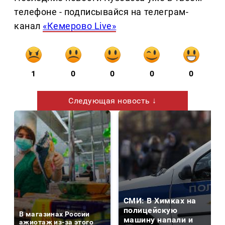
телефоне - подписывайся на телеграм-
канал
«Кемерово Live»
1
0
0
0
0
Следующая новость ↓
СМИ: В Химках на
полицейскую
В магазинах России
машину напали и
ажиотаж из-за этого