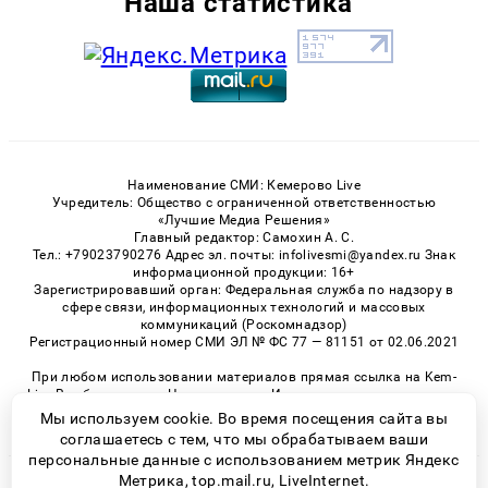
Наша статистика
Наименование СМИ: Кемерово Live
Учредитель: Общество с ограниченной ответственностью
«Лучшие Медиа Решения»
Главный редактор: Самохин А. С.
Тел.: +79023790276 Адрес эл. почты: infolivesmi@yandex.ru Знак
информационной продукции: 16+
Зарегистрировавший орган: Федеральная служба по надзору в
сфере связи, информационных технологий и массовых
коммуникаций (Роскомнадзор)
Регистрационный номер СМИ ЭЛ № ФС 77 — 81151 от 02.06.2021
При любом использовании материалов прямая ссылка на Kem-
Live.Ru обязательна. Цитирование в Интернете возможно только
при наличии письменного разрешения.
Мы используем cookie. Во время посещения сайта вы
соглашаетесь с тем, что мы обрабатываем ваши
персональные данные с использованием метрик Яндекс
Метрика, top.mail.ru, LiveInternet.
© 2026 «Kem-Live» | Все права защищены