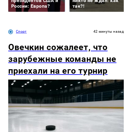
президентов США и
никто не ждал: как
России: Европа?
так?!
Спорт
42 минуты назад
Овечкин сожалеет, что
зарубежные команды не
приехали на его турнир