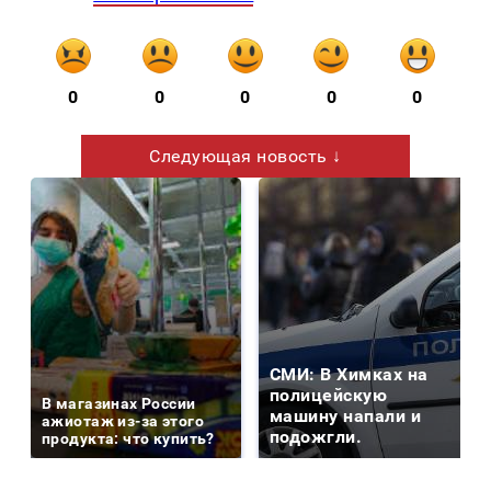
0
0
0
0
0
Следующая новость ↓
СМИ: В Химках на
полицейскую
В магазинах России
машину напали и
ажиотаж из-за этого
подожгли.
продукта: что купить?