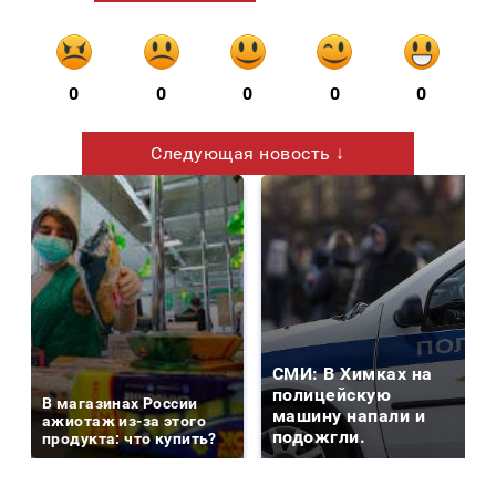
0
0
0
0
0
Следующая новость ↓
СМИ: В Химках на
полицейскую
В магазинах России
машину напали и
ажиотаж из-за этого
подожгли.
продукта: что купить?