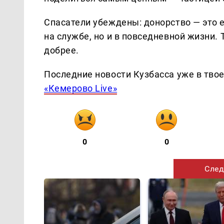
Спасатели убеждены: донорство — это 
на службе, но и в повседневной жизни.
добрее.
Последние новости Кузбасса уже в тво
«Кемерово Live»
0
0
След