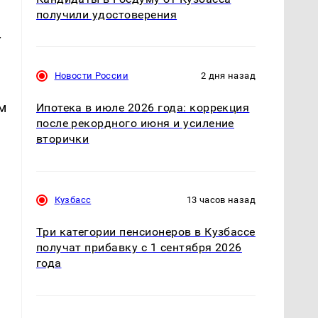
получили удостоверения
.
Новости России
2 дня назад
м
Ипотека в июле 2026 года: коррекция
после рекордного июня и усиление
вторички
Кузбасс
13 часов назад
Три категории пенсионеров в Кузбассе
получат прибавку с 1 сентября 2026
года