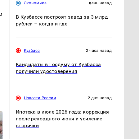
Экономика
день назад
о
В Кузбассе построят завод за 3 млрд
рублей – когда и где
Кузбасс
2 часа назад
Кандидаты в Госдуму от Кузбасса
получили удостоверения
Новости России
2 дня назад
Ипотека в июле 2026 года: коррекция
после рекордного июня и усиление
вторички