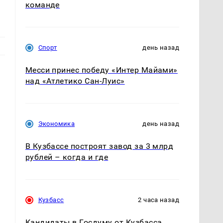
команде
Спорт
день назад
Месси принес победу «Интер Майами»
над «Атлетико Сан-Луис»
Экономика
день назад
В Кузбассе построят завод за 3 млрд
рублей – когда и где
Кузбасс
2 часа назад
Кандидаты в Госдуму от Кузбасса