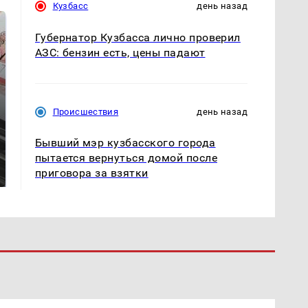
Кузбасс
день назад
Губернатор Кузбасса лично проверил
АЗС: бензин есть, цены падают
Происшествия
день назад
Бывший мэр кузбасского города
Не ешьте эту
Как выглядит место
пытается вернуться домой после
готовую еду из
крушение вертолета на
приговора за взятки
магазина: список
Кавказе: смотреть