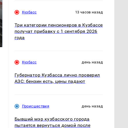
Кузбасс
13 часов назад
Три категории пенсионеров в Кузбассе
Не ешьте эту
получат прибавку с 1 сентября 2026
Как выглядит место
готовую еду из
года
крушение вертолета на
магазина: список
Кавказе: смотреть
Кузбасс
день назад
Губернатор Кузбасса лично проверил
АЗС: бензин есть, цены падают
Происшествия
день назад
Бывший мэр кузбасского города
пытается вернуться домой после